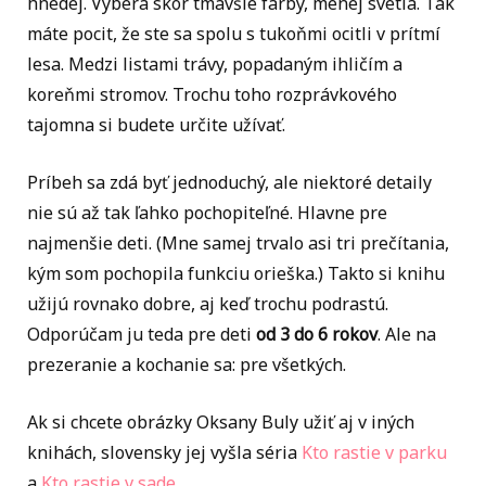
hnedej. Vyberá skôr tmavšie farby, menej svetla. Tak
máte pocit, že ste sa spolu s tukoňmi ocitli v prítmí
lesa. Medzi listami trávy, popadaným ihličím a
koreňmi stromov. Trochu toho rozprávkového
tajomna si budete určite užívať.
Príbeh sa zdá byť jednoduchý, ale niektoré detaily
nie sú až tak ľahko pochopiteľné. Hlavne pre
najmenšie deti. (Mne samej trvalo asi tri prečítania,
kým som pochopila funkciu orieška.) Takto si knihu
užijú rovnako dobre, aj keď trochu podrastú.
Odporúčam ju teda pre deti
od 3 do 6 rokov
. Ale na
prezeranie a kochanie sa: pre všetkých.
Ak si chcete obrázky Oksany Buly užiť aj v iných
knihách, slovensky jej vyšla séria
Kto rastie v parku
a
Kto rastie v sade
.