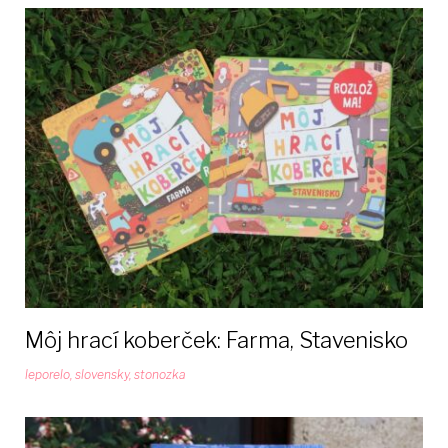
Môj hrací koberček: Farma, Stavenisko
leporelo
,
slovensky
,
stonozka