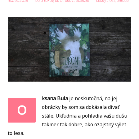
marec 2019
od 3 rokov
,
od 5 rokov
,
recenzie
cesky
,
host
,
priroda
ksana Bula
je neskutočná, na jej
O
obrázky by som sa dokázala dívať
stále. Ukľudnia a pohladia vašu dušu
takmer tak dobre, ako ozajstný výlet
to lesa.