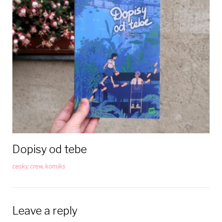
Dopisy od tebe
cesky
,
crew
,
komiks
Leave a reply