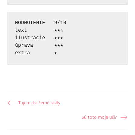
HODNOTENIE   9/10 
text         ★★☆ 
ilustrácie   ★★★ 
úprava       ★★★ 
extra        ★
Navigácia
Tajemství černé skály
v
Sú toto moje uši?
článku