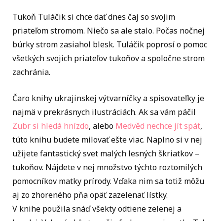
Tukoň Tuláčik si chce dať dnes čaj so svojim
priateľom stromom. Niečo sa ale stalo. Počas nočnej
búrky strom zasiahol blesk. Tuláčik poprosí o pomoc
všetkých svojich priateľov tukoňov a spoločne strom
zachránia.
Čaro knihy ukrajinskej výtvarníčky a spisovateľky je
najmä v prekrásnych ilustráciách. Ak sa vám páčil
Zubr si hledá hnízdo
, alebo
Medvěd nechce jít spát
,
túto knihu budete milovať ešte viac. Naplno si v nej
užijete fantastický svet malých lesných škriatkov –
tukoňov. Nájdete v nej množstvo týchto roztomilých
pomocníkov matky prírody. Vďaka nim sa totiž môžu
aj zo zhoreného pňa opäť zazelenať lístky.
V knihe použila snáď všekty odtiene zelenej a