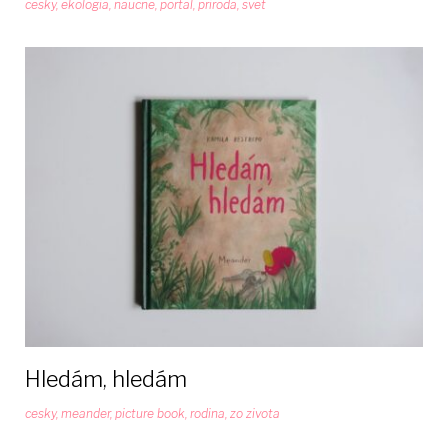
cesky
,
ekologia
,
naucne
,
portal
,
priroda
,
svet
Hledám, hledám
cesky
,
meander
,
picture book
,
rodina
,
zo zivota