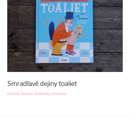
27.
februára
2025
Smradľavé dejiny toaliet
historia
,
naucna
,
slovensky
,
stonozka