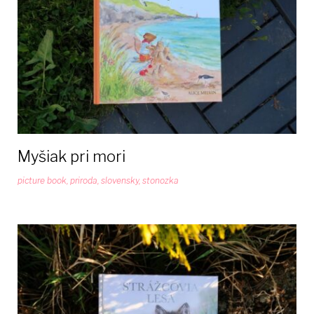
Myšiak pri mori
picture book
,
priroda
,
slovensky
,
stonozka