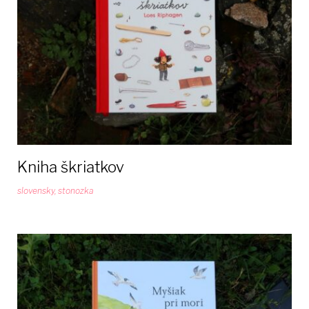
Kniha škriatkov
slovensky
,
stonozka