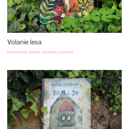
Volanie lesa
picture book
,
priroda
,
slovensky
,
stonozka