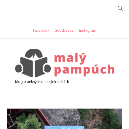
Skip
to
content
Facebook
Goodreads
Instagram
blog o pekných detských knihách
Kategória:
od