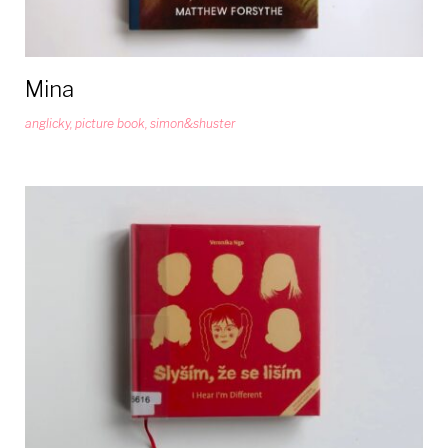
Mina
anglicky
,
picture book
,
simon&shuster