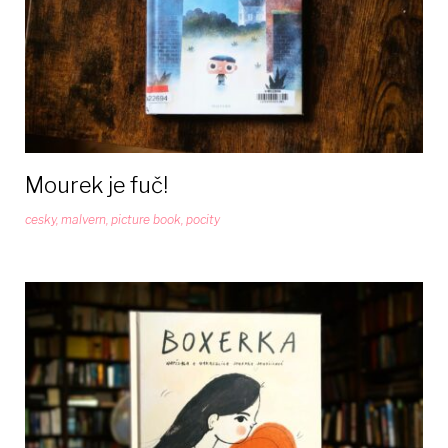
Mourek je fuč!
cesky
,
malvern
,
picture book
,
pocity