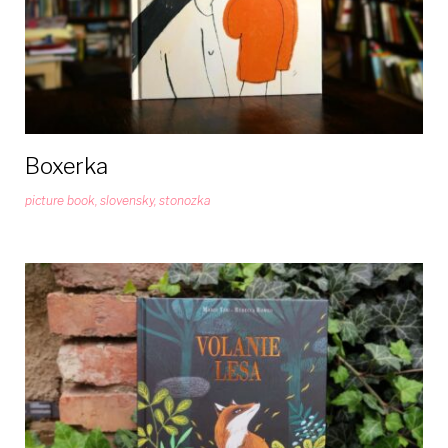
Boxerka
picture book
,
slovensky
,
stonozka