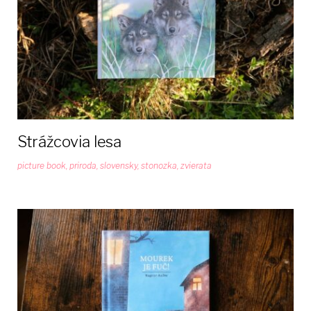
Strážcovia lesa
picture book
,
priroda
,
slovensky
,
stonozka
,
zvierata