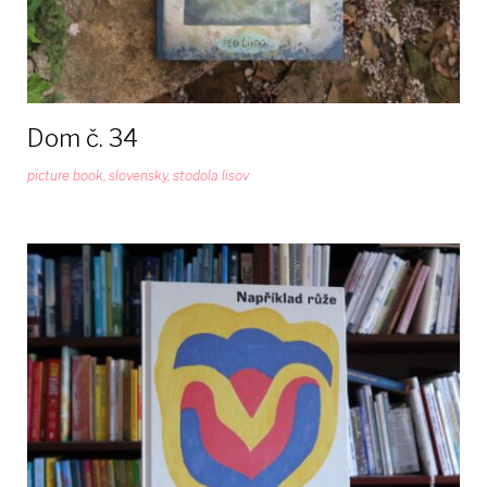
Dom č. 34
picture book
,
slovensky
,
stodola lisov