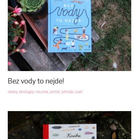
5
rokov
Bez vody to nejde!
cesky
,
ekologia
,
naucne
,
portal
,
priroda
,
svet