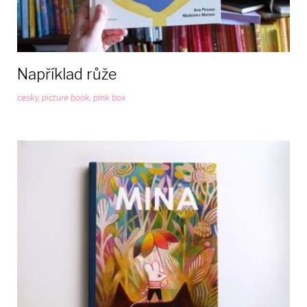
Například růže
cesky
,
picture book
,
pink box