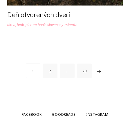
Deň otvorených dverí
alma
,
brak
,
picture book
,
slovensky
,
zvierata
Stránkovanie
1
2
…
20
príspevkov
FACEBOOK
GOODREADS
INSTAGRAM