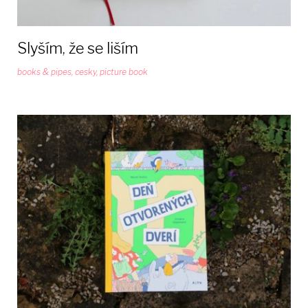
Slyším, že se liším
books & pipes
,
cesky
,
picture book