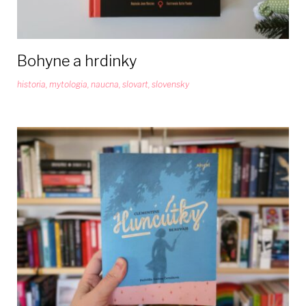
Bohyne a hrdinky
historia
,
mytologia
,
naucna
,
slovart
,
slovensky