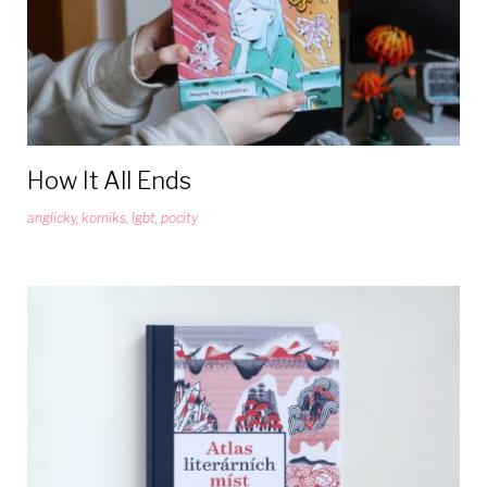
How It All Ends
anglicky
,
komiks
,
lgbt
,
pocity