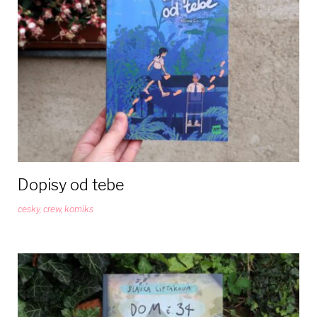
13
rokov
Dopisy od tebe
cesky
,
crew
,
komiks