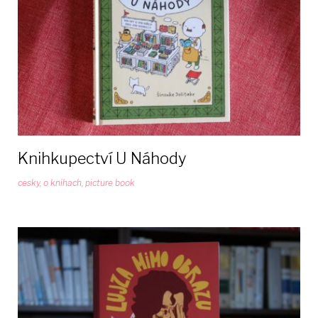
Knihkupectví U Náhody
cesky
,
o knihach
,
picture book