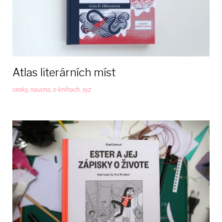
Atlas literárních míst
cesky
,
naucna
,
o knihach
,
xyz