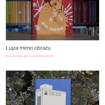
Lujza mimo obrazu
brak
,
komiks
,
lgbt
,
slovensky
,
umenie