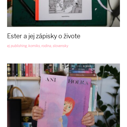
Ester a jej zápisky o živote
ej publishing
,
komiks
,
rodina
,
slovensky