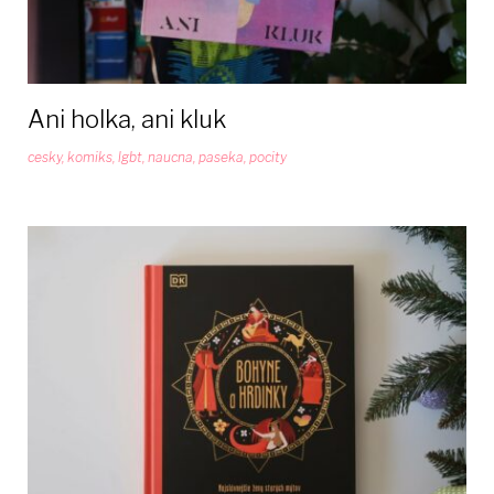
Ani holka, ani kluk
cesky
,
komiks
,
lgbt
,
naucna
,
paseka
,
pocity