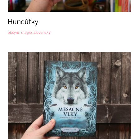
Huncútky
absynt
,
magia
,
slovensky