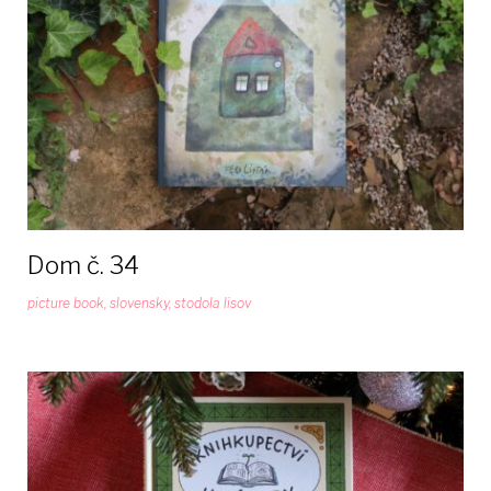
Dom č. 34
picture book
,
slovensky
,
stodola lisov