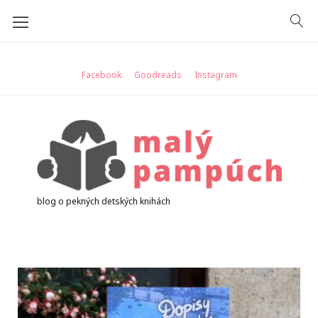
Skip
to
content
Facebook
Goodreads
Instagram
blog o pekných detských knihách
Kategória:
od