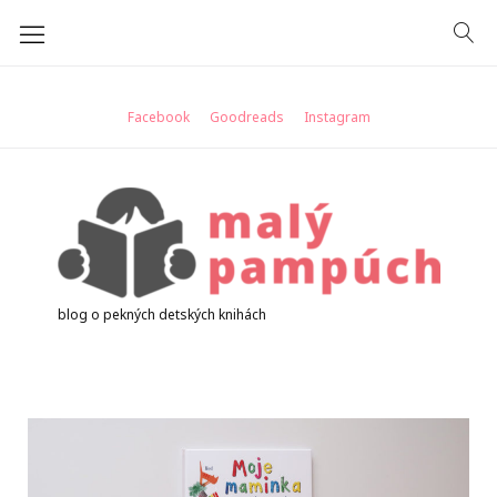
Skip
to
content
Facebook
Goodreads
Instagram
blog o pekných detských knihách
Deň:
25.