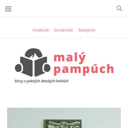
Skip
to
content
Facebook
Goodreads
Instagram
blog o pekných detských knihách
Deň:
5.