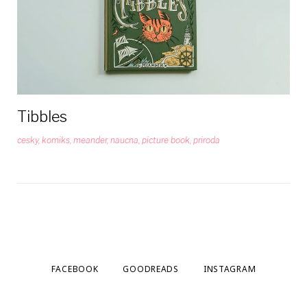
apríla
2022
Tibbles
cesky
,
komiks
,
meander
,
naucna
,
picture book
,
priroda
FACEBOOK
GOODREADS
INSTAGRAM