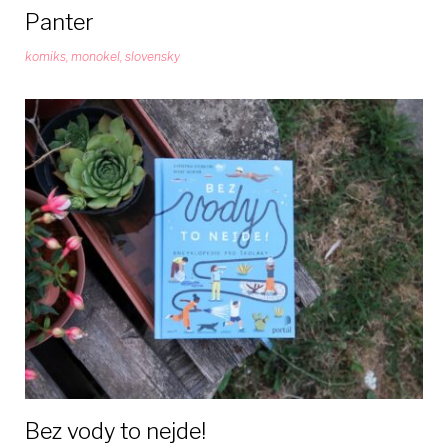
Panter
komiks
,
monokel
,
slovensky
Bez vody to nejde!