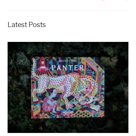
v
článku
Latest Posts