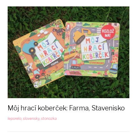
Môj hrací koberček: Farma, Stavenisko
leporelo
,
slovensky
,
stonozka