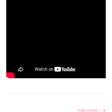
Navigácia
maly citatel