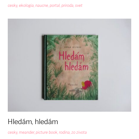
cesky
,
ekologia
,
naucne
,
portal
,
priroda
,
svet
Hledám, hledám
cesky
,
meander
,
picture book
,
rodina
,
zo zivota