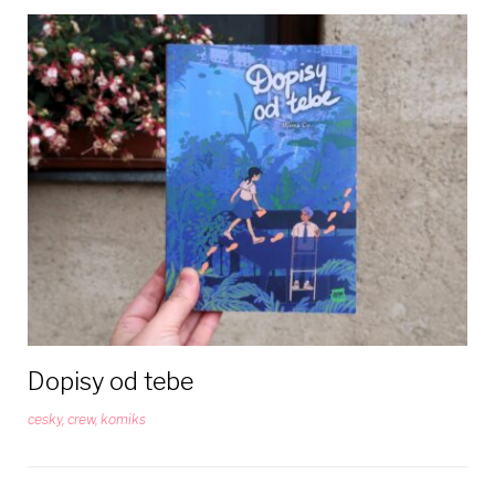
Dopisy od tebe
cesky
,
crew
,
komiks