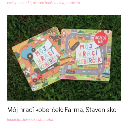
cesky
,
meander
,
picture book
,
rodina
,
zo zivota
Môj hrací koberček: Farma, Stavenisko
leporelo
,
slovensky
,
stonozka