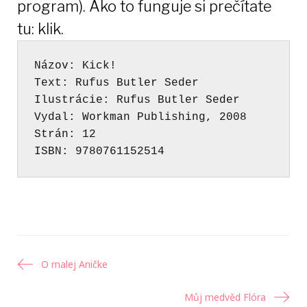
program)
.
Ako to funguje si
prečítate
tu: klik
.
Názov
Vydal
Strán
ISBN
:
 9780761152514
Navigácia
O malej Aničke
v
Můj medvěd Flóra