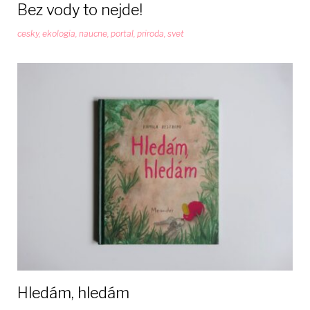
Bez vody to nejde!
cesky
,
ekologia
,
naucne
,
portal
,
priroda
,
svet
Hledám, hledám