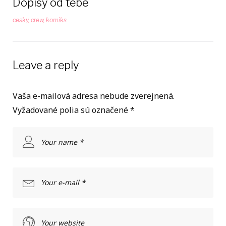
Dopisy od tebe
cesky
,
crew
,
komiks
Leave a reply
Vaša e-mailová adresa nebude zverejnená.
Vyžadované polia sú označené
*