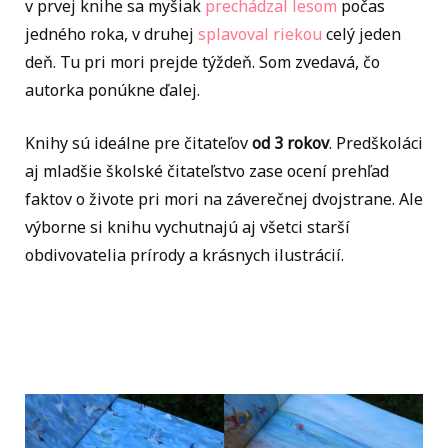
v prvej knihe sa myšiak
prechádzal lesom
počas
jedného roka, v druhej
splavoval riekou
celý jeden
deň. Tu pri mori prejde týždeň. Som zvedavá, čo
autorka ponúkne ďalej.
Knihy sú ideálne pre čitateľov
od 3 rokov
. Predškoláci
aj mladšie školské čitateľstvo zase ocení prehľad
faktov o živote pri mori na záverečnej dvojstrane. Ale
výborne si knihu vychutnajú aj všetci starší
obdivovatelia prírody a krásnych ilustrácií.