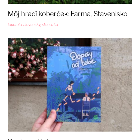
Môj hrací koberček: Farma, Stavenisko
leporelo
,
slovensky
,
stonozka