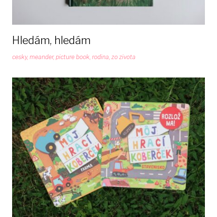
Hledám, hledám
cesky
,
meander
,
picture book
,
rodina
,
zo zivota