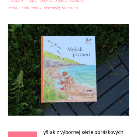
jún 2026
od 3 rokov
,
od 5 rokov
,
recenzie
picture book
,
priroda
,
slovensky
,
stonozka
yšiak z výbornej série obrázkových