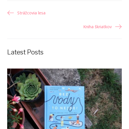
Navigácia
Strážcovia lesa
v
Kniha škriatkov
článku
Latest Posts