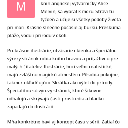
M
kníh anglickej výtvarníčky Alice
Melvin, sa vybral k moru. Strávi tu
týždeň a užije si všetky podoby života
pri mori. Krásne slnečné počasie aj búrku. Preskúma
pláže, vodu i prírodu v okolí.
Prekrásne ilustrácie, otváracie okienka a špeciálne
výrezy stránok robia knihu hravou a príťažlivou pre
malých čitateľov. Ilustrácie, hoci veľmi realistické,
majú zvláštnu magickú atmosféru. Pôsobia pokojne,
takmer ukľudňujúco. Skrátka ako výlet do prírody.
Špecialitou sú výrezy stránok, ktoré šikovne
odhaľujú a skrývajú časti prostredia a hladko
zapadajú do ilustrácií.
Mňa konkrétne baví aj koncept času v sérii. Zatiaľ čo