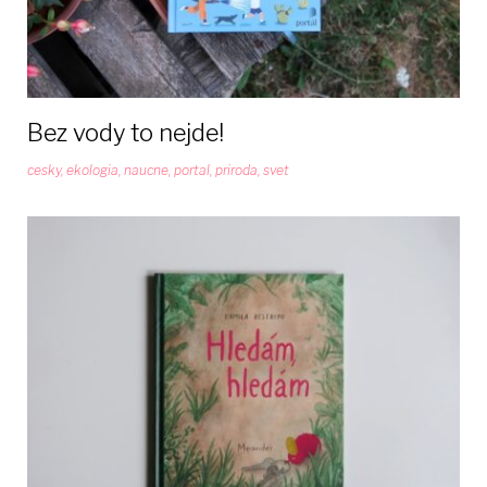
Bez vody to nejde!
cesky
,
ekologia
,
naucne
,
portal
,
priroda
,
svet