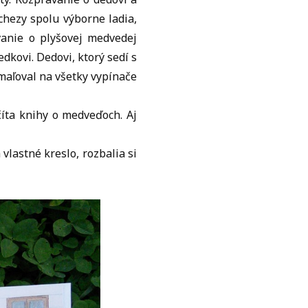
chezy spolu výborne ladia,
vanie o plyšovej medvedej
dkovi. Dedovi, ktorý sedí s
amaľoval na všetky vypínače
íta knihy o medveďoch. Aj
 vlastné kreslo, rozbalia si