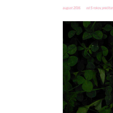
august 2016
od 5 rokov
,
prečíta