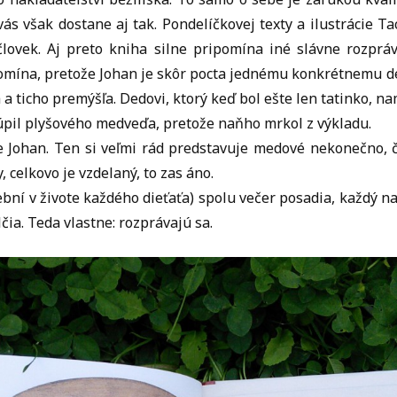
ás však dostane aj tak. Pondelíčkovej texty a ilustrácie Ta
 človek. Aj preto kniha silne pripomína iné slávne rozprá
pomína, pretože Johan je skôr pocta jednému konkrétnemu de
 a ticho premýšľa. Dedovi, ktorý keď bol ešte len tatinko, n
kúpil plyšového medveďa, pretože naňho mrkol z výkladu.
 Johan. Ten si veľmi rád predstavuje medové nekonečno, č
 celkovo je vzdelaný, to zas áno.
ební v živote každého dieťaťa) spolu večer posadia, každý na
čia. Teda vlastne: rozprávajú sa.