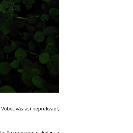
. Vôbec vás asi neprekvapí,
ty. Rozprávanie o dedovi a