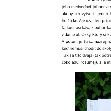
jeho medveďovi Johanovi v
akoby ich vytvoril jeden
holčičke. Ale ozaj len pri
fajkou, usrkáva z pohárika
v dome obrázky. Ktorý si 
A potom je tu samozrejme
keď nemusí chodiť do školy,
Tak sa títo dvaja (tak potr
čokoládu, rozumejú si a ml