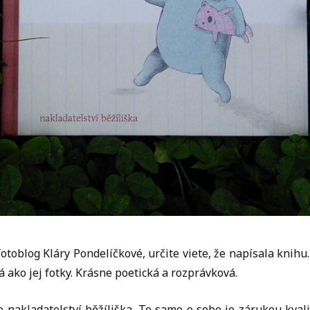
fotoblog Kláry Pondelíčkové, určite viete, že napísala knihu
á ako jej fotky. Krásne poetická a rozprávková.
 nakladatelství běžíliška. To samo o sebe je zárukou kvali