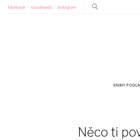
Skip
Facebook
Goodreads
Instagram
to
content
KNIHY PODĽA
Něco ti po