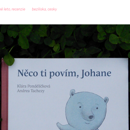
né leto
,
recenzie
beziliska
,
cesky