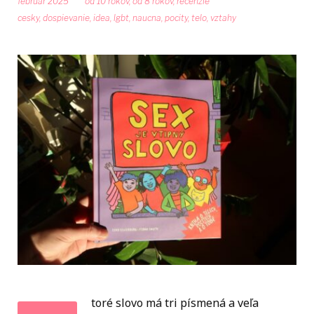
február 2025
od 10 rokov
,
od 8 rokov
,
recenzie
cesky
,
dospievanie
,
idea
,
lgbt
,
naucna
,
pocity
,
telo
,
vztahy
toré slovo má tri písmená a veľa