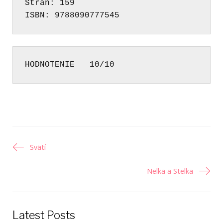
Strán: 159
ISBN: 9788090777545
HODNOTENIE   10/10 
Navigácia
Svätí
v
Nelka a Stelka
článku
Latest Posts