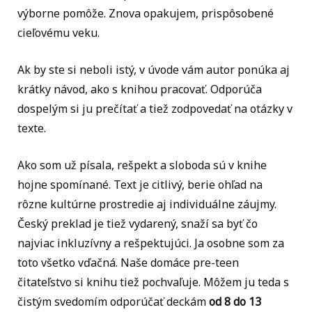
výborne pomôže. Znova opakujem, prispôsobené
cieľovému veku.
Ak by ste si neboli istý, v úvode vám autor ponúka aj
krátky návod, ako s knihou pracovať. Odporúča
dospelým si ju prečítať a tiež zodpovedať na otázky v
texte.
Ako som už písala, rešpekt a sloboda sú v knihe
hojne spomínané. Text je citlivý, berie ohľad na
rôzne kultúrne prostredie aj individuálne záujmy.
Český preklad je tiež vydarený, snaží sa byť čo
najviac inkluzívny a rešpektujúci. Ja osobne som za
toto všetko vďačná. Naše domáce pre-teen
čitateľstvo si knihu tiež pochvaľuje. Môžem ju teda s
čistým svedomím odporúčať deckám
od 8 do 13