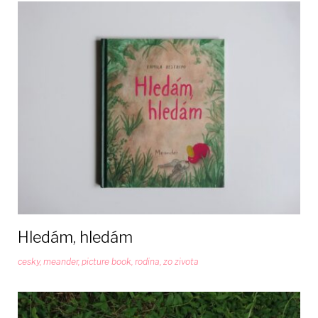
Hledám, hledám
cesky
,
meander
,
picture book
,
rodina
,
zo zivota