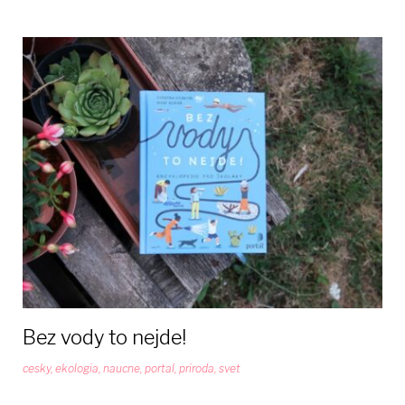
Bez vody to nejde!
cesky
,
ekologia
,
naucne
,
portal
,
priroda
,
svet