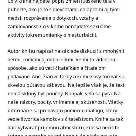
Čo v knihe nájdete: popis zmien ľudského tela v
puberte, ako je to s dievčatami, chlapcami aj tými
medzi, rozprávanie o dotykoch, vzťahy a
zamilovanosť. Čo v knihe nenájdete: sexuálne
aktivity (okrem zmienky o masturbácii).
Autor knihu napísal na základe diskusií s mnohými
deťmi, rodičmi aj odborníkmi. Veľmi to vidieť na
spôsobe, ako sú veci čitateľkám a čitateľom
podávané. Áno, žiarivé farby a komiksový formát sú
skvelou pútavou zábavou. Najlepšie však je, že text
nemá sklony byť poučný. Naopak, veľa sa pýta. Na
naše názory, pocity, vnímanie aj skúsenosti. Všetky
informácie sa predávajú pomocou dialógu, ktorý
vedie štvorica kamošov s čitateľstvom. Knihe sa tak
darí vytvárať príjemnú atmosféru, kde sa necítite
trápne a netreba sa ani hanbiť, že niečo neviete.