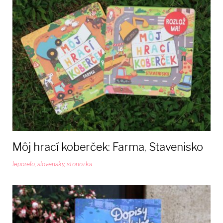
Môj hrací koberček: Farma, Stavenisko
leporelo
,
slovensky
,
stonozka