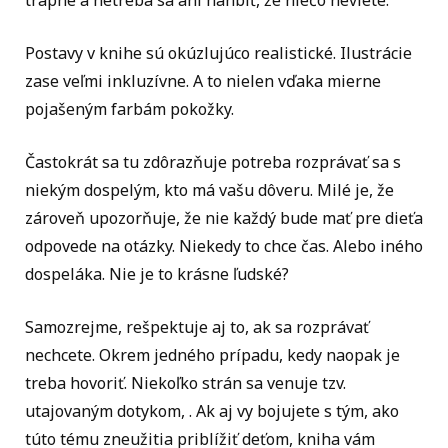
Postavy v knihe sú okúzlujúco realistické. Ilustrácie
zase veľmi inkluzívne. A to nielen vďaka mierne
pojašeným farbám pokožky.
Častokrát sa tu zdôrazňuje potreba rozprávať sa s
niekým dospelým, kto má vašu dôveru. Milé je, že
zároveň upozorňuje, že nie každý bude mať pre dieťa
odpovede na otázky. Niekedy to chce čas. Alebo iného
dospeláka. Nie je to krásne ľudské?
Samozrejme, rešpektuje aj to, ak sa rozprávať
nechcete. Okrem jedného prípadu, kedy naopak je
treba hovoriť. Niekoľko strán sa venuje tzv.
utajovaným dotykom, . Ak aj vy bojujete s tým, ako
túto tému zneužitia priblížiť deťom, kniha vám