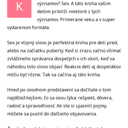
K
významov? Sex. A táto kniha vašim
deťom priblíži niektoré z tých
významov. Primerane veku a v super
vydarenom formáte.
Sex je vtipný slovo je perfektná kniha pre deti pred,
alebo na začiatku puberty. Keď si zrazu začnú všímať
zvláštneho správania dospelých v ich okolí, keď sa
náhodou toto slovo objaví. Reakcie detí aj dospelákov
môžu byť rôzne. Tak sa začína aj táto kniha.
Hneď po úvodnom predstavení sa dočítate o tom
najdôležitejšom, čo sa sexu týka: rešpekt, dôvera,
radosť a spravodlivosť. Ak ste si ujasnili pojmy,
môžete sa pustiť do ďalšieho objavovania.