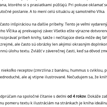
kana, ktorého si s prasiatkami púšťajú. Pri pokuse oklamať 
utočné poslanie. A to mení celú situáciu aj samotného Vlka.
často inšpiráciou na ďalšie príbehy. Tento je veľmi vydarený
o Vĺčika aj prekvapivý záver. Všetko ešte výrazne dotvorené
ozprávať príbeh knihy, takže i nečítajúce dieťa môže dej ľah
zrejmé, ale často sú obrázky len akýmsi okrasným doplnkom
nú úlohu textu. Zvlášť v záverečnej časti, keď sa dôvod zm
 niekoľko receptov (zmrzlina z banánu, hummus s cviklou, 
 jednoduché, ale aj vtipne ilustrované. Nečudujem sa, že kni
dprúčam na spoločné čítanie s deťmi
od 4 rokov
. Dokáže zab
 pomeru textu k ilustráciám na stránkach je kniha ideálna