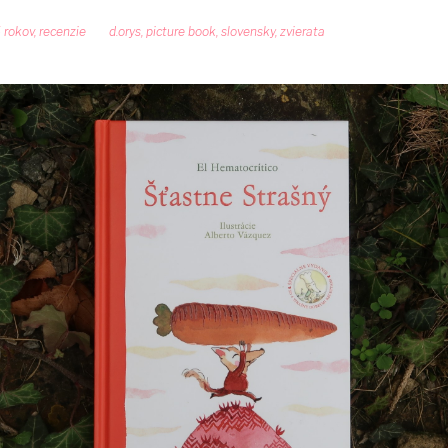
 rokov
,
recenzie
d.orys
,
picture book
,
slovensky
,
zvierata