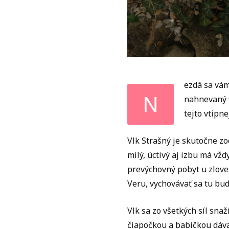
ezdá sa vám 
N
nahnevaný v
tejto vtipn
Vlk Strašný je skutočne zo
milý, úctivý aj izbu má v
prevýchovný pobyt u zlove
Veru, vychovávať sa tu bu
Vlk sa zo všetkých síl sna
čiapočkou a babičkou dáva