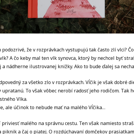
podozrivé, že v rozprávkach vystupujú tak často zlí vlci? Čo 
lk? A čo keby mal ten vlk synovca, ktorý by nechcel byť str
ej a nádherne ilustrovanej knižky. Ako to bude ďalej sa necha
dpovedný za všetko zlo v rozprávkach. Vĺčik je však dobré die
ždy upratanú. To však vôbec nerobí radosť jeho rodičom. Tak
stného Vlka.
de, ale účinok to nebude mať na malého Vĺčika…
ží priviesť malého na správnu cestu. Ten však namiesto stra
 piknik a čaj o piatej. O rozdúchavaní domčekov prasiatkam 