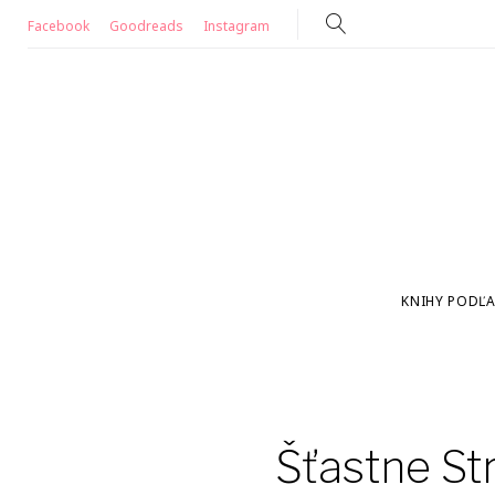
Skip
Facebook
Goodreads
Instagram
to
content
KNIHY PODĽA
Šťastne St