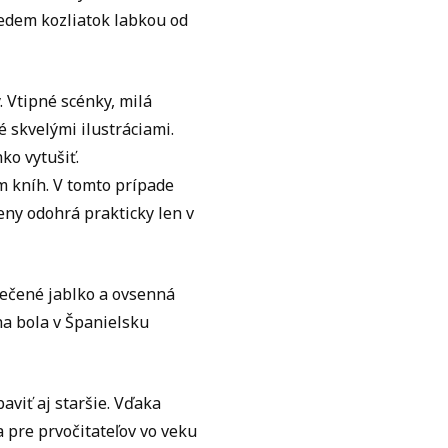
sedem kozliatok labkou od
. Vtipné scénky, milá
 skvelými ilustráciami.
ko vytušiť.
 kníh. V tomto prípade
eny odohrá prakticky len v
pečené jablko a ovsenná
ha bola v Španielsku
aviť aj staršie. Vďaka
 pre prvočitateľov vo veku