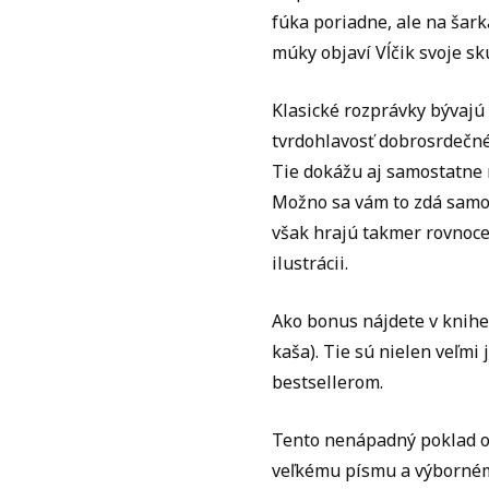
fúka poriadne, ale na šar
múky objaví Vĺčik svoje sk
Klasické rozprávky bývajú 
tvrdohlavosť dobrosrdečnéh
Tie dokážu aj samostatne r
Možno sa vám to zdá samo
však hrajú takmer rovnocen
ilustrácii.
Ako bonus nájdete v knihe
kaša). Tie sú nielen veľmi
bestsellerom.
Tento nenápadný poklad o
veľkému písmu a výbornému