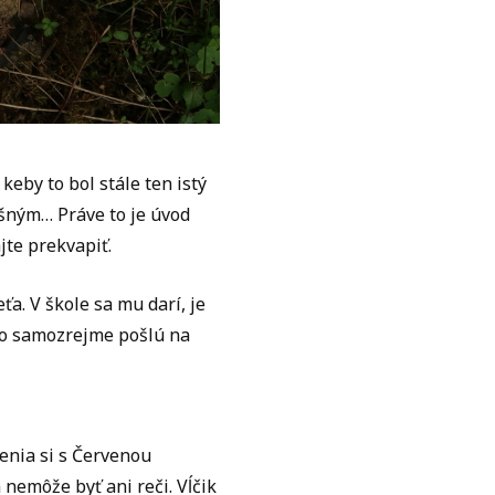
keby to bol stále ten istý
ašným… Práve to je úvod
jte prekvapiť.
ťa. V škole sa mu darí, je
 ho samozrejme pošlú na
šenia si s Červenou
nemôže byť ani reči. Vĺčik