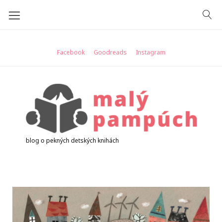
Skip
to
content
Facebook
Goodreads
Instagram
blog o pekných detských knihách
Značka:
novinka