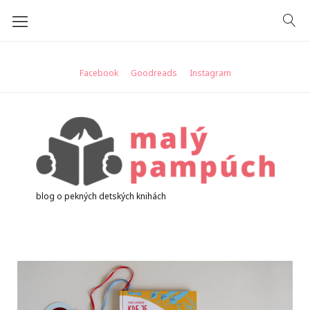
Skip
to
content
Facebook
Goodreads
Instagram
blog o pekných detských knihách
Značka:
sng