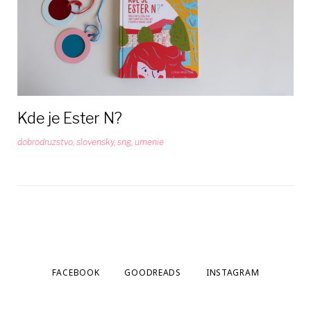
Kde je Ester N?
dobrodruzstvo
,
slovensky
,
sng
,
umenie
FACEBOOK
GOODREADS
INSTAGRAM