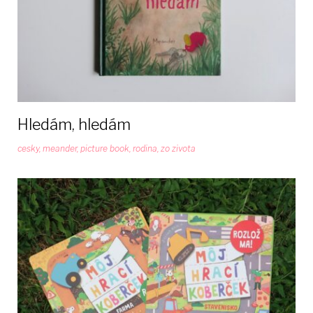
Hledám, hledám
cesky
,
meander
,
picture book
,
rodina
,
zo zivota