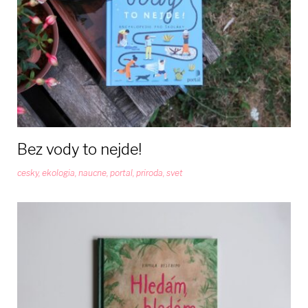
Bez vody to nejde!
cesky
,
ekologia
,
naucne
,
portal
,
priroda
,
svet