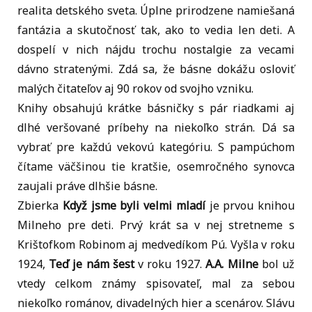
realita detského sveta. Úplne prirodzene namiešaná
fantázia a skutočnosť tak, ako to vedia len deti. A
dospelí v nich nájdu trochu nostalgie za vecami
dávno stratenými. Zdá sa, že básne dokážu osloviť
malých čitateľov aj 90 rokov od svojho vzniku.
Knihy obsahujú krátke básničky s pár riadkami aj
dlhé veršované príbehy na niekoľko strán. Dá sa
vybrať pre každú vekovú kategóriu. S pampúchom
čítame väčšinou tie kratšie, osemročného synovca
zaujali práve dlhšie básne.
Zbierka
Když jsme byli velmi mladí
je prvou knihou
Milneho pre deti. Prvý krát sa v nej stretneme s
Krištofkom Robinom aj medvedíkom Pú. Vyšla v roku
1924,
Teď je nám šest
v roku 1927.
A.A. Milne
bol už
vtedy celkom známy spisovateľ, mal za sebou
niekoľko románov, divadelných hier a scenárov. Slávu