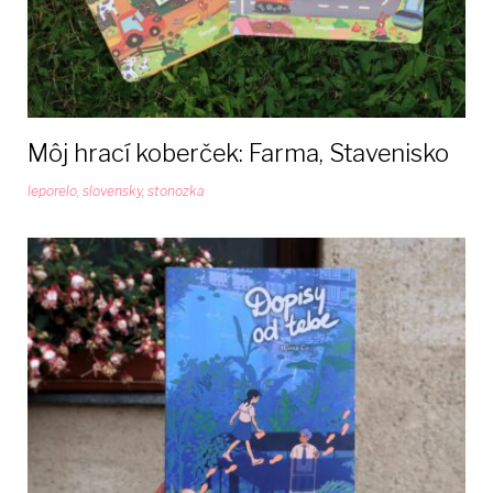
Môj hrací koberček: Farma, Stavenisko
leporelo
,
slovensky
,
stonozka