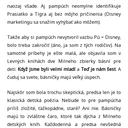
naozaj všade. Aj pampúch neomylne identifikuje
Prasiatko a Tigra aj bez môjho pričinenia (Disney
marketingu sa snažím vyhýbať ako môžem).
Takže aby si pampúch nevytvoril vazbu Pú = Disney,
bolo treba zakročiť (áno, ja som z tých rodičov). Na
samotné príbehy je ešte malá, ale objavila som v
Levných knihách dve Milneho zbierky básní pre
deti:
Když jsme byli velmi mladí
a
Teď je nám šest
. A
čuduj sa svete, básničky majú veľký úspech.
Najskôr som bola trochu skeptická, predsa len je to
klasická detská poézia. Nebude to pre pampúcha
príliš zložité, ťažkopádne, staré? Ani nie. Básničky
majú to zvláštne čaro, ktoré tak dýcha z Milneho
detských kníh. Každodenná a predsa nevšedná