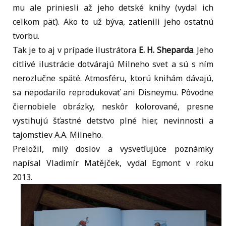
mu ale priniesli až jeho detské knihy (vydal ich
celkom päť). Ako to už býva, zatienili jeho ostatnú
tvorbu.
Tak je to aj v prípade ilustrátora
E. H. Sheparda
. Jeho
citlivé ilustrácie dotvárajú Milneho svet a sú s ním
nerozlučne späté. Atmosféru, ktorú knihám dávajú,
sa nepodarilo reprodukovať ani Disneymu. Pôvodne
čiernobiele obrázky, neskôr kolorované, presne
vystihujú šťastné detstvo plné hier, nevinnosti a
tajomstiev A.A. Milneho.
Preložil, milý doslov a vysvetľujúce poznámky
napísal Vladimír Matějček, vydal Egmont v roku
2013.