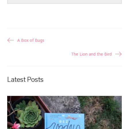
Navigácia
A Box of Bugs
v
The Lion and the Bird
článku
Latest Posts