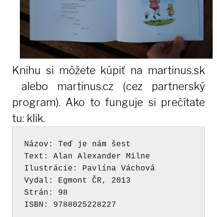
Knihu si môžete kúpiť na
martinus.sk
alebo
martinus.cz
(cez partnerský
program)
.
Ako to funguje si
prečítate
tu: klik
.
Názov
Vydal
Strán
ISBN
:
 9788025228227