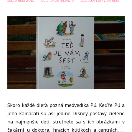
september 2015
od 3 rokov
,
recenzie
basnicky
,
cesky
,
egmont
Skoro každé dieťa pozná medvedíka Pú. Keďže Pú a
jeho kamaráti sú asi jediné Disney postavy cielené
na najmenšie deti, stretnete sa s ich obrázkami v
čakárni u doktora, hracích kútikoch a centrách, …