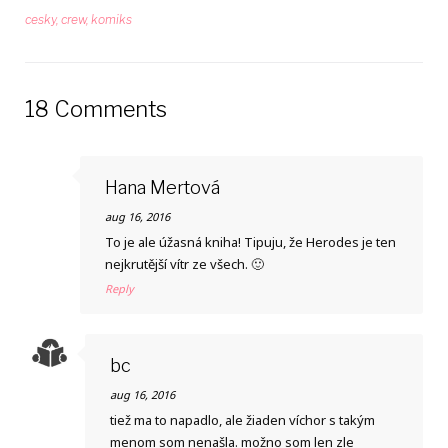
cesky
,
crew
,
komiks
18 Comments
Hana Mertová
aug 16, 2016
To je ale úžasná kniha! Tipuju, že Herodes je ten
nejkrutější vítr ze všech. 🙂
Reply
bc
aug 16, 2016
tiež ma to napadlo, ale žiaden víchor s takým
menom som nenašla. možno som len zle