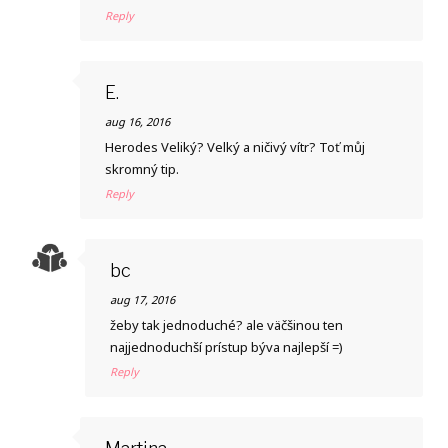
Reply
E.
aug 16, 2016
Herodes Veliký? Velký a ničivý vítr? Toť můj
skromný tip.
Reply
bc
aug 17, 2016
žeby tak jednoduché? ale väčšinou ten
najjednoduchší prístup býva najlepší =)
Reply