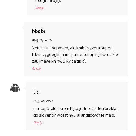
fotografii byly.
Reply
Nada
aug 16, 2016
Netusiiiiim odpoved, ale kniha vyzera super!
Idem vygooglit, ci ma pan autor aj nejake dalsie
zaujimave knihy. Diky za tip 🙂
Reply
bc
aug 16, 2016
má kopu, ale okrem tejto jednej žiaden preklad
do slovenčiny/češtiny… aj anglických je málo.
Reply