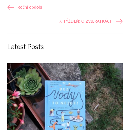
Navigácia
Roční období
v
7. TÝŽDEŇ: O ZVIERATKÁCH
článku
Latest Posts