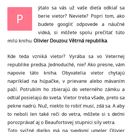
ýtalo sa vás už vaše dieťa odkiaľ sa
P
berie vietor? Neviete? Popri tom, ako
budete googliť odpovede a náučné
videá, si môžete spolu prečítať túto
milú knihu.
Olivier Douzou: Větrná republika
.
Kde teda vzniká vietor? Vyrába sa vo Veternej
republike predsa. Jednoduché, nie? Ako presne, vám
napovie táto kniha. Obyvatelia vietor chytajú
napríklad na húpačke, v prievane alebo mávaním
paží. Potrubím ho zbierajú do veterného zámku a
odtiaľ posielajú do sveta. Vietor treba všade, preto sa
pekne nadrú. Nuž, niekto to robiť musí, zdá sa. A aby
to neboli len také reči do vetra, môžete si s deťmi
porozprávať aj o Beaufortovej stupnici sily vetra.
Toto svižné dielko má na svedomí umelec Olivier