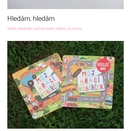
Hledám, hledám
cesky
,
meander
,
picture book
,
rodina
,
zo zivota