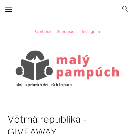
Skip
to
content
Facebook
Goodreads
Instagram
blog o pekných detských knihách
Větrná republika -
GIVEAWAY