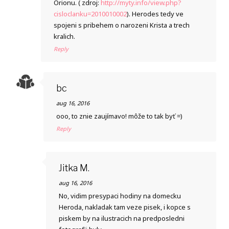
Orionu. ( zdroj:
http://myty.info/view.php?
cisloclanku=2010010002
). Herodes tedy ve
spojeni s pribehem o narozeni Krista a trech
kralich.
Reply
bc
aug 16, 2016
ooo, to znie zaujímavo! môže to tak byť =)
Reply
Jitka M.
aug 16, 2016
No, vidim presypaci hodiny na domecku
Heroda, nakladak tam veze pisek, i kopce s
piskem by na ilustracich na predposledni