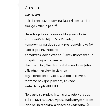
Zuzana
aug 16, 2016
Tak si predstav co som nasla a celkom sa mi to
ako vysvetlenie paci 🙂
Herodes je typom človeka, ktorý sa dokáže
dohodnúť s každým. Dokáže robiť
kompromisy na obe strany. Pre jedných je veľký
katolík, pre iných liberál,
demokrat a ktovie ešte čo. Človek tisícich tvárí. Je
prispôsobivý a premenlivý
ako plastelína, človek bez chrbtovej kosti. Jeho
základným heslom je zisk: len
aby z toho niečo kvaplo. O takomto človeku
môžeme pokojne povedať, že kade
vietor, tade plášť!!!!!!!!!!!!!!
No a este sa pridava k tomu aj taketo Herodes
dal postavit MASADU v pusti nad Mrtvym morom,
lebo bol paranoidny a obaval sa kadecoho 🙂