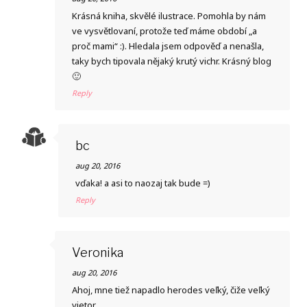
Krásná kniha, skvělé ilustrace. Pomohla by nám
ve vysvětlovaní, protože teď máme období „a
proč mami“ :). Hledala jsem odpověď a nenašla,
taky bych tipovala nějaký krutý vichr. Krásný blog
🙂
Reply
bc
aug 20, 2016
vďaka! a asi to naozaj tak bude =)
Reply
Veronika
aug 20, 2016
Ahoj, mne tiež napadlo herodes veľký, čiže veľký
vietor.