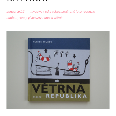
august 2016
giveaway
,
od 5 rokov
,
prečítané leto
,
recenzie
baobab
,
cesky
,
giveaway
,
naucna
,
súťaž