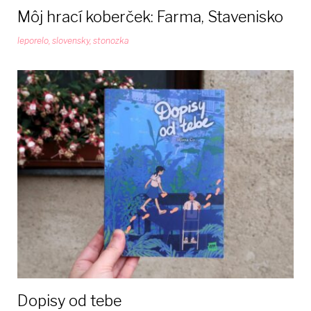
Môj hrací koberček: Farma, Stavenisko
leporelo
,
slovensky
,
stonozka
Dopisy od tebe