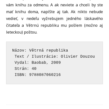
vám knihu za odmenu. A ak neviete a chceli by ste
mať knihu doma, napíšte aj tak. Ak nikto nebude
vedieť, v nedeľu vyžrebujem jedného láskavého
čitateľa a Větrnú republiku mu pošlem (možno aj
leteckou) poštou.
Názov
: Větrná republika

Text / Ilustrácie
: Olivier Douzou

Vydal
: Baobab, 2009

Strán
: 40

ISBN
:
 9788087060216