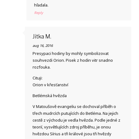
hľadala.
Reply
Jitka M.
aug 16, 2016
Presypaci hodiny by mohly symbolizovat
souhvezdi Orion. Pisek z hodin vitr snadno
rozfouka.
Cituji:
Orion v křesťanství
Betlémská hvězda
V Matoušově evangeliu se dochoval příběh o
třech mudrcích putujících do Betléma. Na jejich
cestě z východu je vedla hvězda. Podle jedné z
teorií, vysvětlujících zdroj příběhu, je onou
hvězdou Sírius a tři králové jsou tři hvězdy