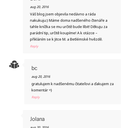
aug 20, 2016
Váš blog jsem objevila nedávno a ráda
nakukuju:) Máme doma nadšeného čtenáře a
tahle knížka se mu určitě bude líbit! Děkuju za
parádní tip, určitě koupíme! A k otázce –
přikláním se k Jitce M. a Betlémské hvězdě.
Reply
bc
aug 20, 2016
gratulujem k nadšenému čitateľovi a ďakujem za
komentár =)
Reply
Jolana
aug 20, 2016