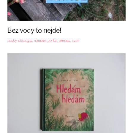
Bez vody to nejde!
cesky
,
ekologia
,
naucne
,
portal
,
priroda
,
svet