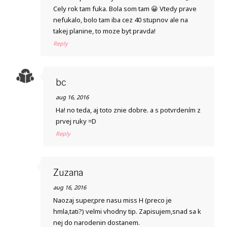
Cely rok tam fuka. Bola som tam 😀 Vtedy prave
nefukalo, bolo tam iba cez 40 stupnov ale na
takej planine, to moze byt pravda!
Reply
bc
aug 16, 2016
Ha! no teda, aj toto znie dobre. a s potvrdením z
prvej ruky =D
Reply
Zuzana
aug 16, 2016
Naozaj super,pre nasu miss H (preco je
hmla,tati?) velmi vhodny tip. Zapisujem,snad sa k
nej do narodenin dostanem.