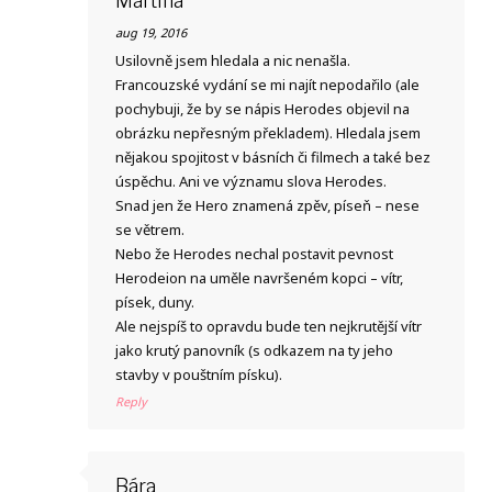
Martina
aug 19, 2016
Usilovně jsem hledala a nic nenašla.
Francouzské vydání se mi najít nepodařilo (ale
pochybuji, že by se nápis Herodes objevil na
obrázku nepřesným překladem). Hledala jsem
nějakou spojitost v básních či filmech a také bez
úspěchu. Ani ve významu slova Herodes.
Snad jen že Hero znamená zpěv, píseň – nese
se větrem.
Nebo že Herodes nechal postavit pevnost
Herodeion na uměle navršeném kopci – vítr,
písek, duny.
Ale nejspíš to opravdu bude ten nejkrutější vítr
jako krutý panovník (s odkazem na ty jeho
stavby v pouštním písku).
Reply
Bára