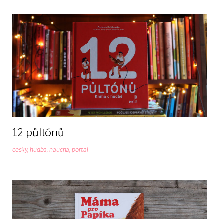
12 půltónů
cesky
,
hudba
,
naucna
,
portal