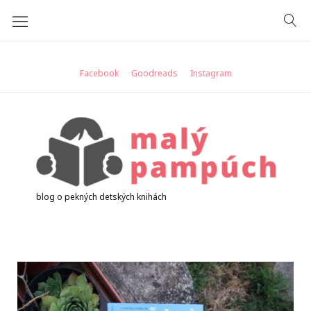
Skip
to
content
Facebook
Goodreads
Instagram
blog o pekných detských knihách
Značka:
portal