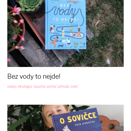
Bez vody to nejde!
cesky
,
ekologia
,
naucne
,
portal
,
priroda
,
svet