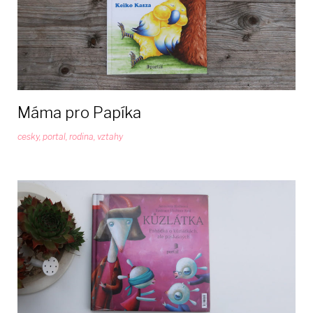
Máma pro Papíka
cesky
,
portal
,
rodina
,
vztahy