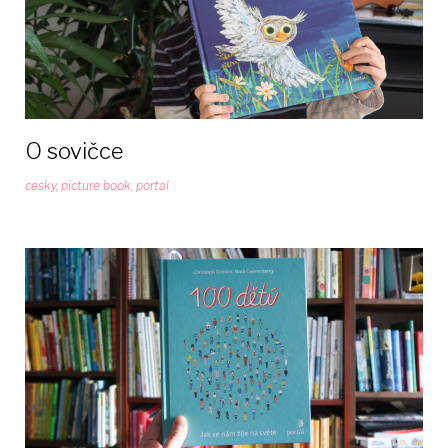
O sovičce
cesky
,
picture book
,
portal