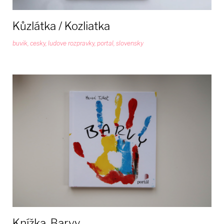
Kůzlátka / Kozliatka
buvik
,
cesky
,
ludove rozpravky
,
portal
,
slovensky
Knížka, Barvy