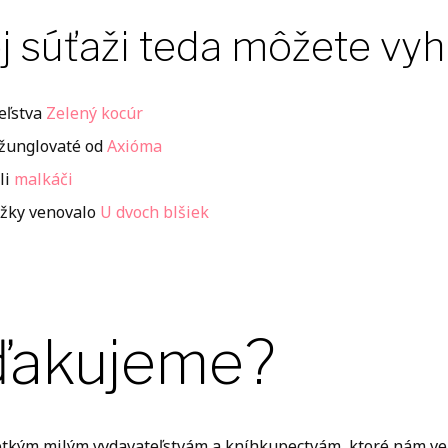
j súťaži teda môžete vyh
eľstva
Zelený kocúr
žunglovaté od
Axióma
li
malkáči
ôžky venovalo
U dvoch blšiek
ďakujeme?
tkým milým vydavateľstvám a kníhkupectvám, ktoré nám ven