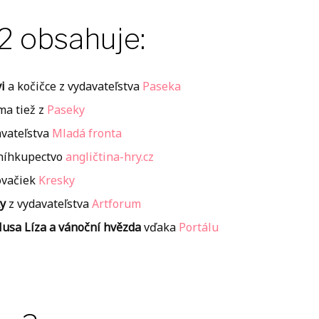
 2 obsahuje:
i
a kočičce z vydavateľstva
Paseka
ma tiež z
Paseky
vateľstva
Mladá fronta
níhkupectvo
angličtina-hry.cz
ovačiek
Kresky
y
z vydavateľstva
Artforum
 Husa Líza a vánoční hvězda
vďaka
Portálu