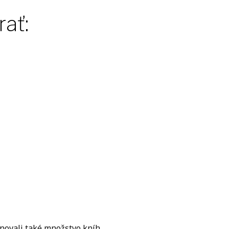
rať:
ovali také množstvo kníh.