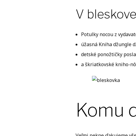
V bleskove
Potulky nocou z vydavat
úžasná Kniha džungle d
detské ponožtičky posla
a škriatkovské kniho-n
Komu 
Veľmi pekne ďakujeme vše