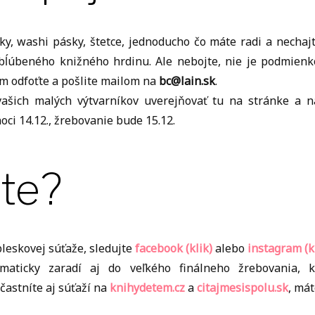
ky, washi pásky, štetce, jednoducho čo máte radi a nechajt
obĺúbeného knižného hrdinu. Ale nebojte, nie je podmien
m odfoťte a pošlite mailom na
bc@lain.sk
.
ašich malých výtvarníkov uverejňovať tu na stránke a n
oci 14.12., žrebovanie bude 15.12.
šte?
 bleskovej súťaže, sledujte
facebook (klik)
alebo
instagram (k
omaticky zaradí aj do veľkého finálneho žrebovania, 
účastníte aj súťaží na
knihydetem.cz
a
citajmesispolu.sk
, mát