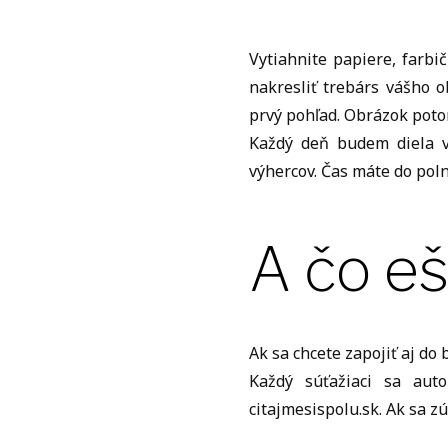
Vytiahnite papiere, farbič
nakresliť trebárs vášho 
prvý pohľad. Obrázok poto
Každý deň budem diela v
výhercov. Čas máte do poln
A čo e
Ak sa chcete zapojiť aj do
Každý súťažiaci sa aut
citajmesispolu.sk. Ak sa z