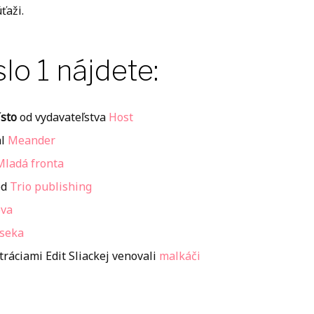
ťaži.
slo 1 nájdete:
sto
od vydavateľstva
Host
al
Meander
Mladá fronta
od
Trio publishing
ova
seka
ráciami Edit Sliackej venovali
malkáči