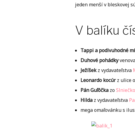
jeden menší v bleskovej sú
V balíku čí
Tappi a podivuhodné mí
Duhové pohádky
venov
Ježíšek
z vydavateľstva
Leonardo kocúr
z ulice 
Pán Guľôčka
zo
Slniečk
Hilda
z vydavateľstva
Pa
mega omaľovánku s ilust