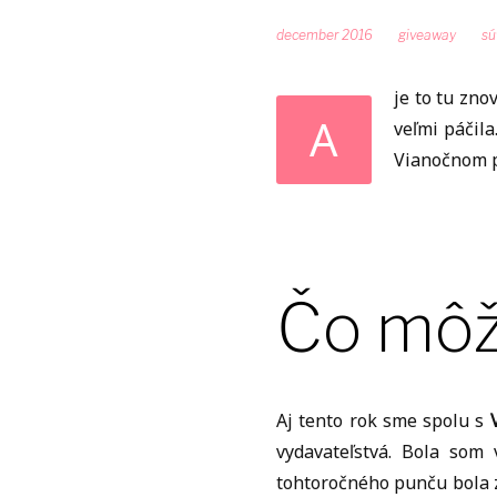
december 2016
giveaway
sú
je to tu zn
A
veľmi páčila
Vianočnom pu
Čo môž
Aj tento rok sme spolu s
vydavateľstvá. Bola som
tohtoročného punču bola z