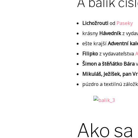
A balík čísl
Lichožrouti
od
Paseky
krásny
Hávedník
z vyda
ešte krajší
Adventní kal
Filipko
z vydavateľstva
A
Šimon a štěňátko Bára
v
Mikuláš, Ježíšek, pan V
púzdro a textilnú zálož
Ako sa 