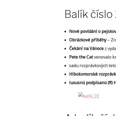
Balík číslo
Nové povídání o pejskov
Obrázkové příběhy
– Zi
Čekání na Vánoce
z vyda
Pete the Cat
venovalo k
sadu rozprávkových tet
Hlbokomorské rozprávk
luxusnú podpísanú (!!!)