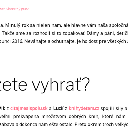
ťaž
,
vianočný punč
ova. Minulý rok sa nielen nám, ale hlavne vám naša spoloč
. Takže sme sa rozhodli si to zopakovať. Dámy a páni, detič
nči 2016. Neváhajte a ochutnajte, je ho dosť pre všetkých a 
ete vyhrať?
Vik
z
citajmesispolu.sk
a
Lucií
z
knihydetem.cz
spojili sily 
 veľmi prekvapená množstvom dobrých kníh, ktoré nám 
ábava a dokonca nám ešte ostalo. Preto okrem troch veľkýc