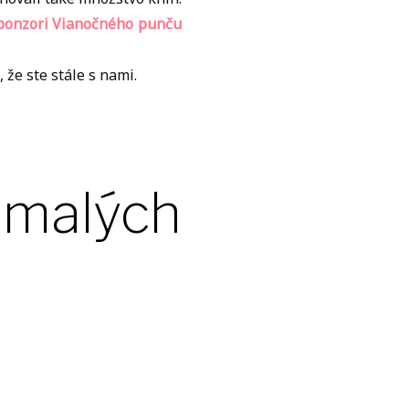
ponzori Vianočného punču
 že ste stále s nami.
 malých