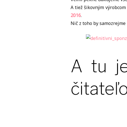
A tiež šikovným výrobcom 
2016
.
Nič z toho by samozrejme ne
A tu j
čitateľo