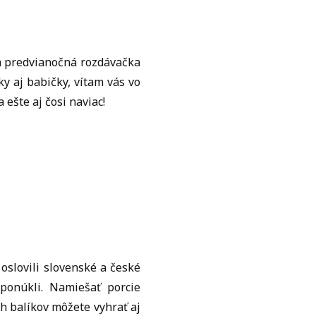
ná predvianočná rozdávačka
ky aj babičky, vítam vás vo
ešte aj čosi naviac!
a oslovili slovenské a české
ponúkli. Namiešať porcie
h balíkov môžete vyhrať aj