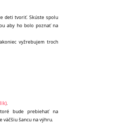
e deti tvoriť. Skúste spolu
kou aby ho bolo poznať na
akoniec vyžrebujem troch
lik)
.
ktoré bude prebiehať na
e väčšiu šancu na výhru.