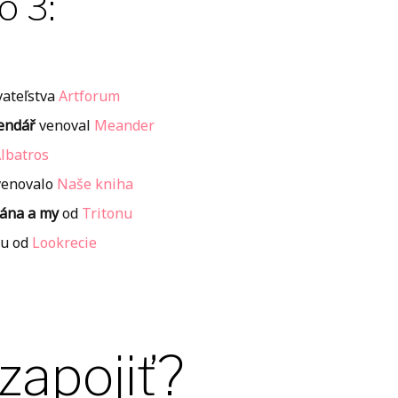
o 3:
vateľstva
Artforum
endář
venoval
Meander
lbatros
enovalo
Naše kniha
rána a my
od
Tritonu
ku od
Lookrecie
zapojiť?