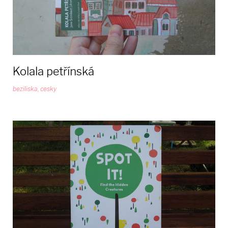
Kolala petřínská
beziliska
,
cesky