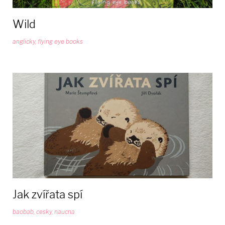
Wild
anglicky
,
flying eye books
Jak zvířata spí
baobab
,
cesky
,
naucna