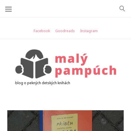
Skip
to
content
Facebook
Goodreads
Instagram
blog o pekných detských knihách
Kategória:
recenzie