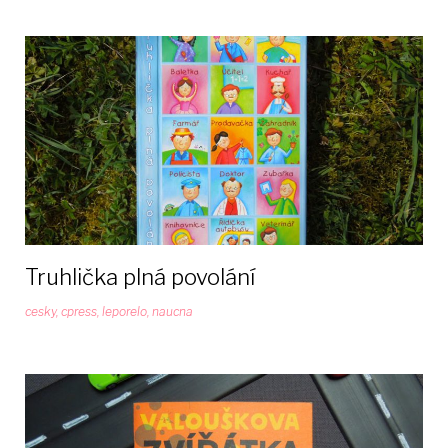
Truhlička plná povolání
cesky
,
cpress
,
leporelo
,
naucna