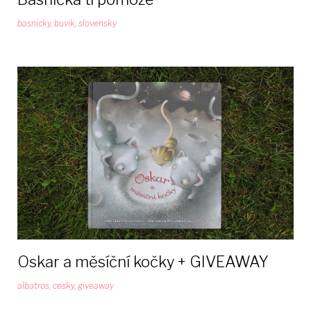
basnicky
,
buvik
,
slovensky
Oskar a měsíční kočky + GIVEAWAY
albatros
,
cesky
,
giveaway