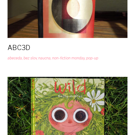
ABC3D
abeceda
,
bez slov
,
naucna
,
non-fiction monday
,
pop-up