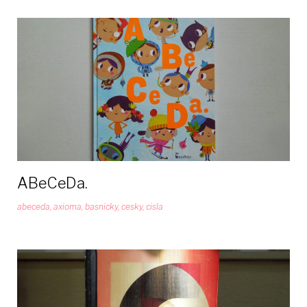
ABeCeDa.
abeceda
,
axioma
,
basnicky
,
cesky
,
cisla