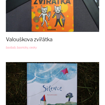
Valouškova zvířátka
baobab
,
basnicky
,
cesky