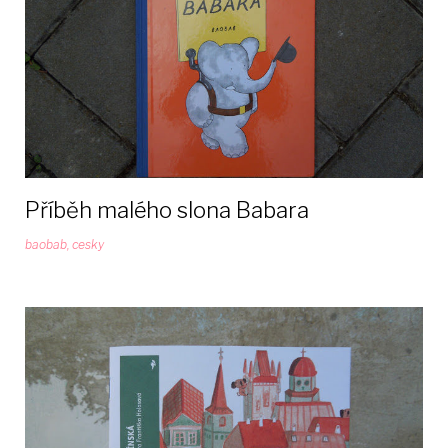
Příběh malého slona Babara
baobab
,
cesky