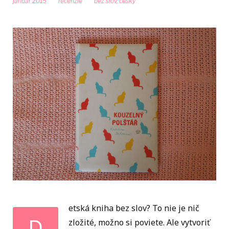
január 2015
recenzie
bez slov
,
cesky
etská kniha bez slov? To nie je nič
D
zložité, možno si poviete. Ale vytvoriť