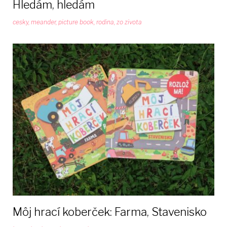
Hledám, hledám
cesky
,
meander
,
picture book
,
rodina
,
zo zivota
Môj hrací koberček: Farma, Stavenisko