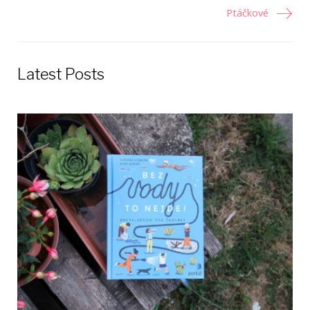
v
Ptáčkové
článku
Latest Posts