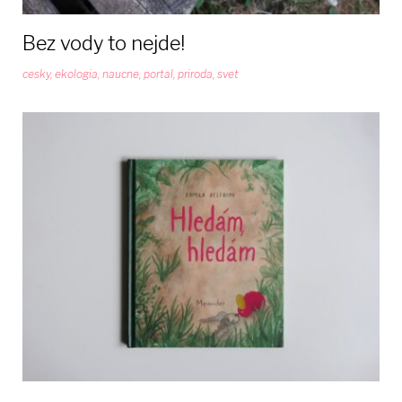
Bez vody to nejde!
cesky
,
ekologia
,
naucne
,
portal
,
priroda
,
svet