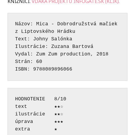
KNIŽNICI.
VĎAKA PROJEKTU INFOGATE.SK (KLIK).
Názov: Mica - Dobrodružstvá mačiek 
z Liptovského Hrádku
Text: Johny Salónka
Ilustrácie: Zuzana Bartová 
Vydal: Zum Zum production, 2018 
Strán: 60 
ISBN: 9788089896066
HODNOTENIE   8/10 
text         ★★☆  
ilustrácie   ★★☆   
úprava       ★★★ 
extra        ★