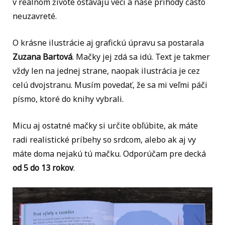
v reálnom živote ostávajú veci a naše príhody často
neuzavreté.
O krásne ilustrácie aj grafickú úpravu sa postarala
Zuzana Bartová
. Mačky jej zdá sa idú. Text je takmer
vždy len na jednej strane, naopak ilustrácia je cez
celú dvojstranu. Musím povedať, že sa mi veľmi páči
písmo, ktoré do knihy vybrali.
Micu aj ostatné mačky si určite obľúbite, ak máte
radi realistické príbehy so srdcom, alebo ak aj vy
máte doma nejakú tú mačku. Odporúčam pre decká
od 5 do 13 rokov
.