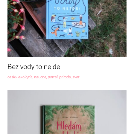
Bez vody to nejde!
cesky
,
ekologia
,
naucne
,
portal
,
priroda
,
svet