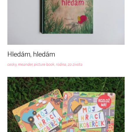
Hledám, hledám
cesky
,
meander
,
picture book
,
rodina
,
zo zivota