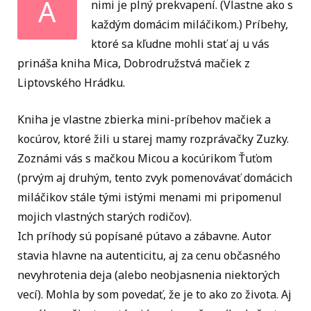
A
nimi je plný prekvapení. (Vlastne ako s
každým domácim miláčikom.) Príbehy,
ktoré sa kľudne mohli stať aj u vás
prináša kniha Mica, Dobrodružstvá mačiek z
Liptovského Hrádku.
Kniha je vlastne zbierka mini-príbehov mačiek a
kocúrov, ktoré žili u starej mamy rozprávačky Zuzky.
Zoznámi vás s mačkou Micou a kocúrikom Ťuťom
(prvým aj druhým, tento zvyk pomenovávať domácich
miláčikov stále tými istými menami mi pripomenul
mojich vlastných starých rodičov).
Ich príhody sú popísané pútavo a zábavne. Autor
stavia hlavne na autenticitu, aj za cenu občasného
nevyhrotenia deja (alebo neobjasnenia niektorých
vecí). Mohla by som povedať, že je to ako zo života. Aj