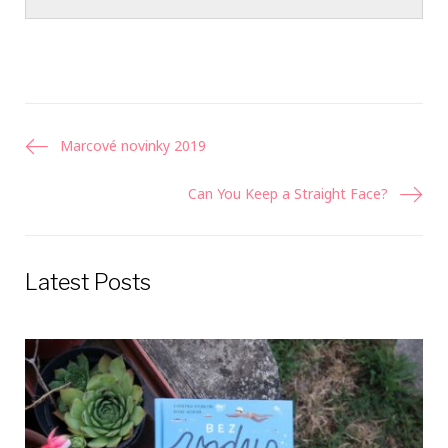
Navigácia
Marcové novinky 2019
v
Can You Keep a Straight Face?
článku
Latest Posts