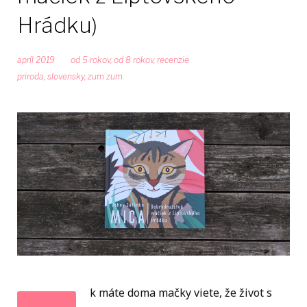
Hrádku)
apríl 2019
od 5 rokov
,
od 8 rokov
,
recenzie
priroda
,
slovensky
,
zum zum
k máte doma mačky viete, že život s