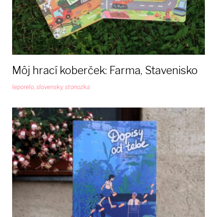
Môj hrací koberček: Farma, Stavenisko
leporelo
,
slovensky
,
stonozka