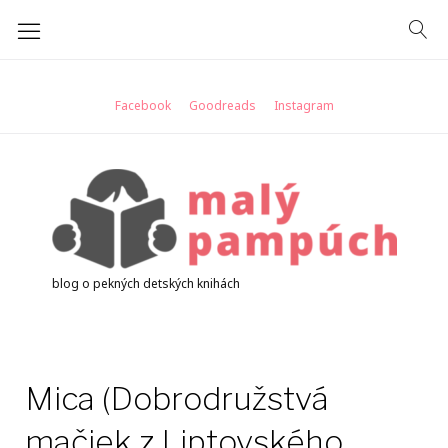
Skip
to
content
Facebook
Goodreads
Instagram
blog o pekných detských knihách
Mica (Dobrodružstvá
mačiek z Liptovského