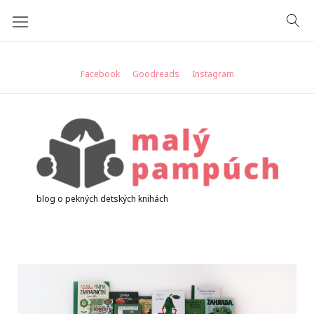
Skip
to
content
Facebook
Goodreads
Instagram
blog o pekných detských knihách
Značka:
na