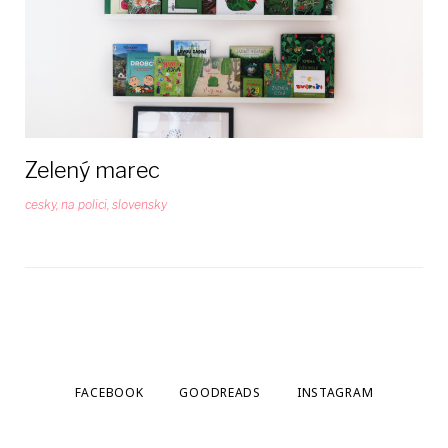
polici
Zelený marec
cesky
,
na polici
,
slovensky
FACEBOOK
GOODREADS
INSTAGRAM