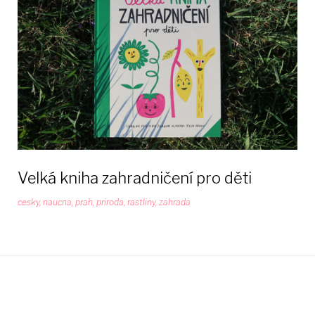
Velká kniha zahradničení pro děti
cesky
,
naucna
,
prah
,
priroda
,
rastliny
,
zahrada