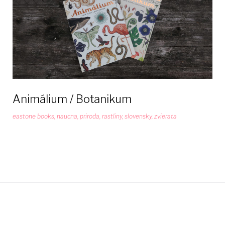
rastliny
Animálium / Botanikum
eastone books
,
naucna
,
priroda
,
rastliny
,
slovensky
,
zvierata