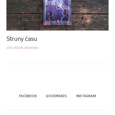
Struny času
scifi
,
slovart
,
slovensky
FACEBOOK
GOODREADS
INSTAGRAM