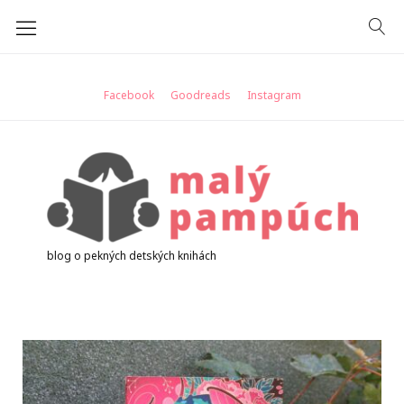
Skip
to
content
Facebook
Goodreads
Instagram
blog o pekných detských knihách
Značka:
scifi