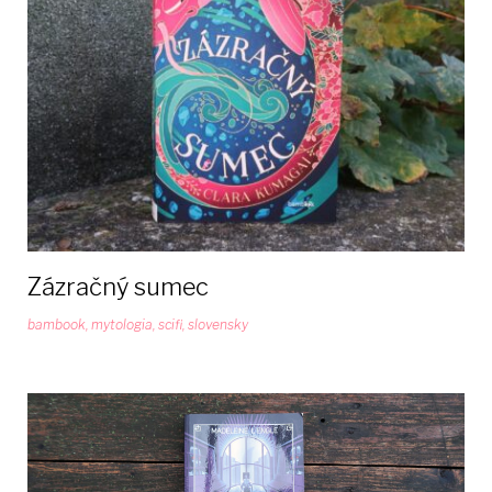
Zázračný sumec
bambook
,
mytologia
,
scifi
,
slovensky