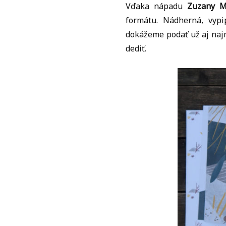
Vďaka nápadu
Zuzany Mi
formátu. Nádherná, vypi
dokážeme podať už aj najm
dediť.