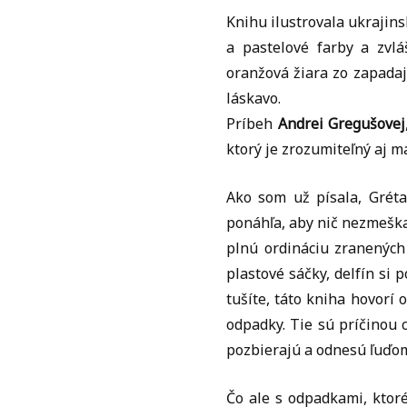
Knihu ilustrovala ukrajin
a pastelové farby a zvl
oranžová žiara zo zapadaj
láskavo.
Príbeh
Andrei Gregušovej
ktorý je zrozumiteľný aj m
Ako som už písala, Gréta
ponáhľa, aby nič nezmeška
plnú ordináciu zranených
plastové sáčky, delfín si 
tušíte, táto kniha hovorí 
odpadky. Tie sú príčinou 
pozbierajú a odnesú ľuďom 
Čo ale s odpadkami, ktor