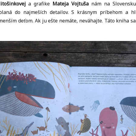
tošinkovej
a grafike
Mateja Vojtuša
nám na Slovensku 
planá do najmeších detailov. S krásnym príbehom a h
enším deťom. Ak ju ešte nemáte, neváhajte. Táto kniha sa 