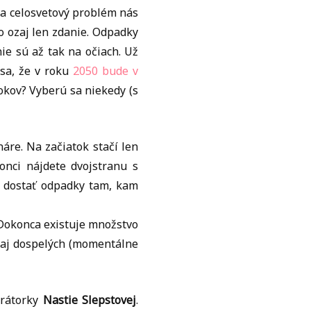
va celosvetový problém nás
to ozaj len zdanie. Odpadky
ie sú až tak na očiach. Už
 sa, že v roku
2050 bude v
rokov? Vyberú sa niekedy (s
náre. Na začiatok stačí len
onci nájdete dvojstranu s
ko dostať odpadky tam, kam
 Dokonca existuje množstvo
 aj dospelých (momentálne
trátorky
Nastie Slepstovej
.