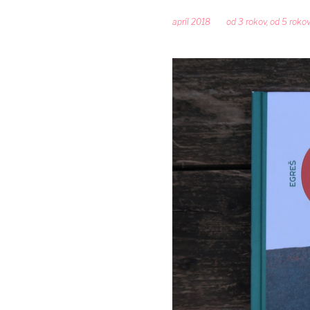
apríl 2018
od 3 rokov
,
od 5 rokov