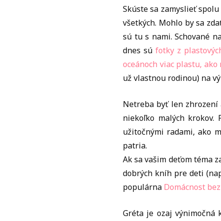
Skúste sa zamyslieť spolu
všetkých. Mohlo by sa zdať
sú tu s nami. Schované na
dnes sú
fotky z plastovýc
oceánoch viac plastu, ako 
už vlastnou rodinou) na v
Netreba byť len zhrození a
niekoľko malých krokov. 
užitočnými radami, ako mi
patria.
Ak sa vašim deťom téma za
dobrých kníh pre deti (na
populárna
Domácnost bez
Gréta je ozaj výnimočná k