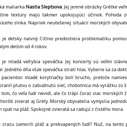
ská maliarka
Nastia Sleptsova
. Jej jemné obrázky Grétke veľ
áštne textúry majú takmer upokojujúci účinok. Pohoda z
úceho slnka. Napriek neutešenej situácií morských obyvat
, je detsky naivný. Citlivo predostiera problematiku pom
alým deťom od 4 rokov.
 je mladá veľrybia speváčka. Jej koncerty sú veľmi slávn
l. Jedného dňa však speváčka stratí hlas. Vyberie sa za dok
 pacientov: mladé korytnačky bolí brucho, pretože namies
poranil plutvu o zabudnutú sieť, chobotnica má vyrážku zo 
o tom, čo veľa ľudí nevidí, ale čo trápi čoraz viac morských
chorôb zvierat aj Gréty. Morský obyvatelia vymyslia jednodu
späť na pláž. Spokojné zvieratá sa radujú z čistého mora.
é zrazu zamorili pláž a prekvapených ľudí? Nuž, na tento 