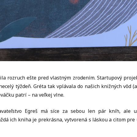
ila rozruch ešte pred vlastným zrodením. Startupový projek
necelý týždeň. Gréta tak vplávala do našich knižných vôd (a
váčku patrí – na veľkej vlne.
avateľstvo Egreš má síce za sebou len pár kníh, ale už 
ždá ich kniha je prekrásna, vytvorená s láskou a citom pre