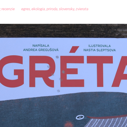
,
recenzie
egres
,
ekologia
,
priroda
,
slovensky
,
zvierata