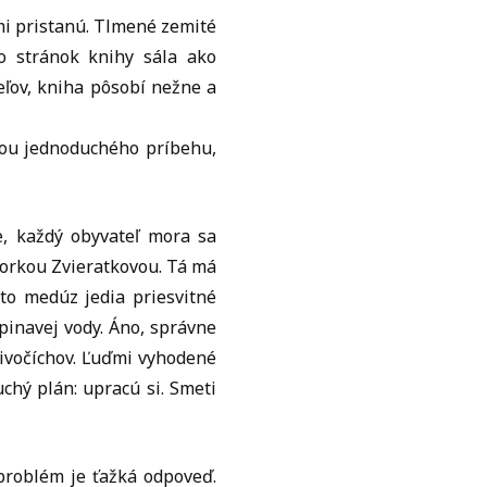
mi pristanú. Tlmené zemité
o stránok knihy sála ako
eľov, kniha pôsobí nežne a
ocou jednoduchého príbehu,
e, každý obyvateľ mora sa
torkou Zvieratkovou. Tá má
to medúz jedia priesvitné
špinavej vody. Áno, správne
 živočíchov. Ľuďmi vyhodené
chý plán: upracú si. Smeti
problém je ťažká odpoveď.