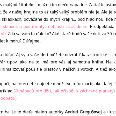
 s malými čitateľmi, možno im niečo napadne. Zatiaľ to ostá
, že v našej krajine to až taký veľký problém nie je. Ale je 
 skládkach, odvážané do iných krajín… pod hladinou, kde n
h skládok a postihnutých oblastí strašidelné
. Predpokladá
rýb
. Zdá sa vám to ďaleko? Aké staré budú vaše deti za 30 
ýlet k moru? Dúfajme…
 dúfať. Aj vy a vaše deti môžete odvrátiť katastrofické sce
Pár tipov, ako na to, má pre vás aj samotná kniha. Na k
nimalizovať použitie plastov v našich životoch. A tiež a
páči, na internete nájdete množstvo informácií, ako ďalej.
príklad
50 nápadů pro děti, jak přispět k záchraně planety
)
 odpadu
).
niha. Je to dieťa nielen autorky
Andrei Gregušovej
a ilus