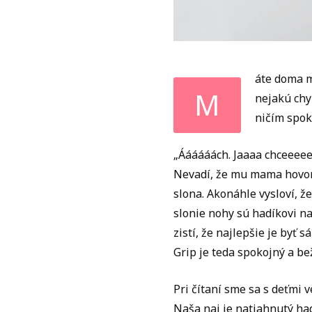
áte doma m
M
nejakú chyb
ničím spok
„Áááááách. Jaaaa chceeeeee
Nevadí, že mu mama hovorí
slona. Akonáhle vysloví, že
slonie nohy sú hadíkovi na
zistí, že najlepšie je byť 
Grip je teda spokojný a bež
Pri čítaní sme sa s deťmi v
Naša naj je natiahnutý h