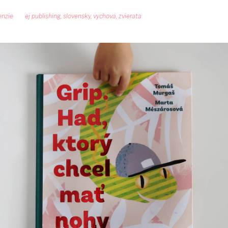
enzie
ej publishing
,
slovensky
,
vychova
,
zvierata