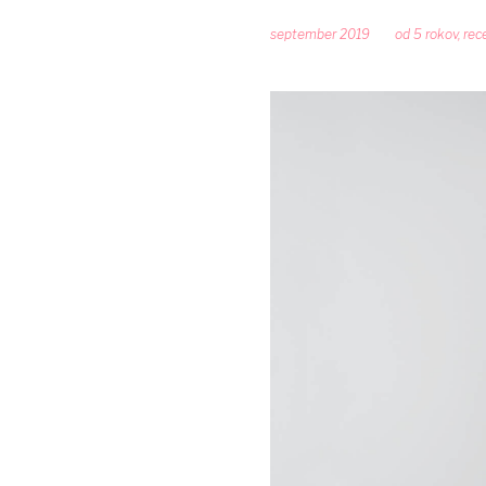
september 2019
od 5 rokov
,
rec