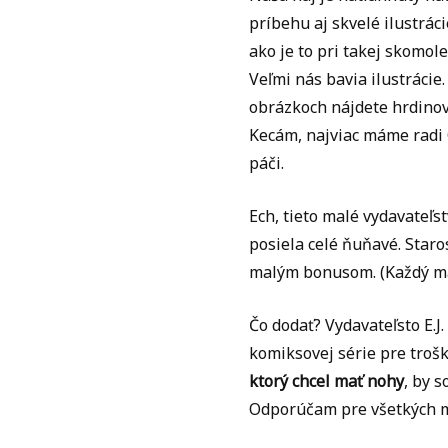
príbehu aj skvelé ilustrác
ako je to pri takej skomol
Veľmi nás bavia ilustrácie
obrázkoch nájdete hrdinov
Kecám, najviac máme radi 
páči.
Ech, tieto malé vydavateľst
posiela celé ňuňavé. Staro
malým bonusom. (Každý má 
Čo dodať? Vydavateľsto E.J
komiksovej série pre trošk
ktorý chcel mať nohy
, by 
Odporúčam pre všetkých mr