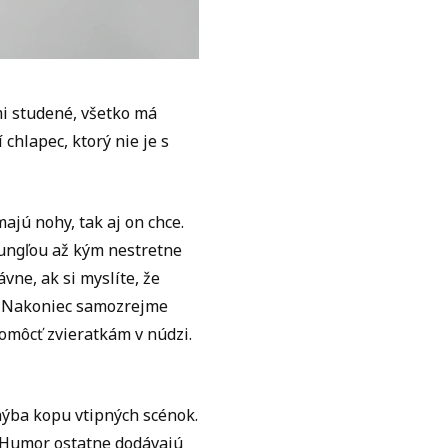
ľmi studené, všetko má
chlapec, ktorý nie je s
ajú nohy, tak aj on chce.
žungľou až kým nestretne
vne, ak si myslíte, že
la. Nakoniec samozrejme
 pomôcť zvieratkám v núdzi.
ýba kopu vtipných scénok.
 Humor ostatne dodávajú