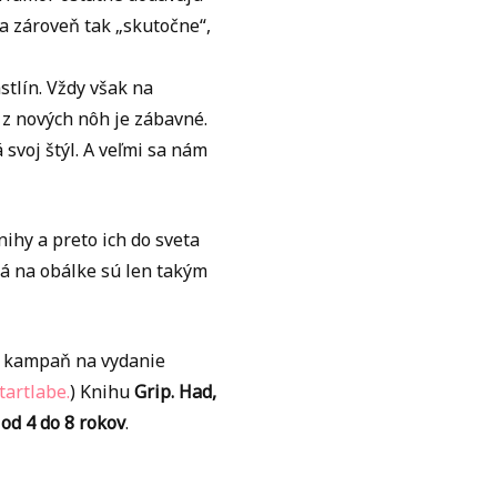
 a zároveň tak „skutočne“,
stlín. Vždy však na
 z nových nôh je zábavné.
svoj štýl. A veľmi sa nám
knihy a preto ich do sveta
ná na obálke sú len takým
ha kampaň na vydanie
tartlabe.
) Knihu
Grip. Had,
á
od 4 do 8 rokov
.