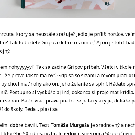
rzúta, ktorý sa neustále sťažuje? Jedlo je príliš horúce, ve
u? Tak to budete Gripovi dobre rozumieť. Aj on je totiž hadí 
ojný.
m nohyyyyyy!“ Tak sa začína Gripov príbeh. Všetci v škole m
, že práve tak to má byť. Grip sa so slzami a revom plazí d
 by chcel mať nohy ako on, jeho želanie sa splní. Hádate sprá
nič. Postupne si vyskúša aj iné, dokonca si praje mať kríd
sám sebou. Ba čo viac, práve pre to, že je taký aký je, dokáže
í do školy. Teda… plazí sa.
eľmi dobre bavili. Text
Tomáša Murgaša
je sradnovný a nech
ad, ktorého 50 nôh sa vybralo jedným smerom a 50 opačným.