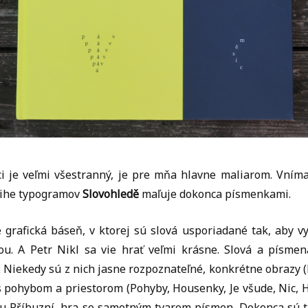
ci je veľmi všestranný, je pre mňa hlavne maliarom. Vním
nihe typogramov
Slovohledě
maľuje dokonca písmenkami.
grafická báseň, v ktorej sú slová usporiadané tak, aby vyt
ou. A Petr Nikl sa vie hrať veľmi krásne. Slová a písmená
 Niekedy sú z nich jasne rozpoznateľné, konkrétne obrazy (L
s pohybom a priestorom (Pohyby, Housenky, Je všude, Nic, H
u Příbuzní, hra so samotným tvarom písmen. Dokonca sú 