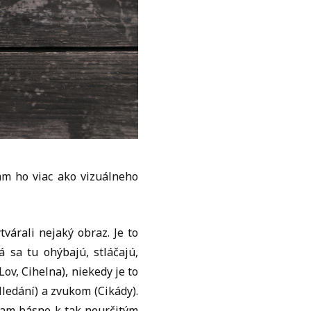
am ho viac ako vizuálneho
várali nejaký obraz. Je to
 sa tu ohýbajú, stláčajú,
ov, Cihelna), niekedy je to
ledání) a zvukom (Cikády).
tam básne k tak neurčitým