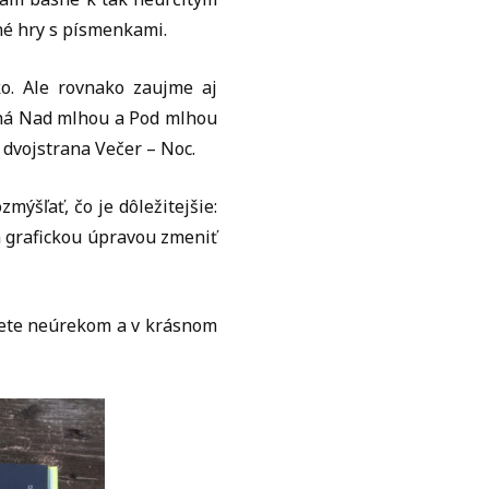
né hry s písmenkami.
ko. Ale rovnako zaujme aj
ená Nad mlhou a Pod mlhou
 dvojstrana Večer – Noc.
mýšľať, čo je dôležitejšie:
n grafickou úpravou zmeniť
jdete neúrekom a v krásnom