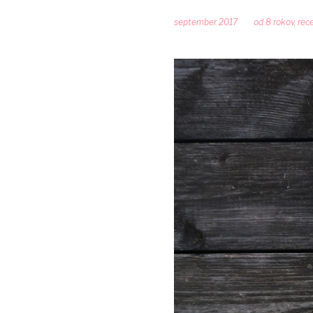
september 2017
od 8 rokov
,
rec