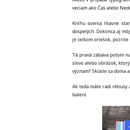
veciam ako Čas alebo Ned
Knihu ocenia hlavne star
dospelých. Dokonca aj mô
je celkom oriešok, pozrite
Tá pravá zábava potom nast
slovo alebo obrázok, ktor
význam? Skúste sa doma aj
Ak teda máte radi rébusy 
balení.