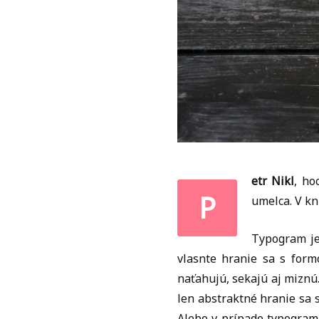
etr Nikl
, ho
P
umelca. V k
Typogram je 
vlasnte hranie sa s form
naťahujú, sekajú aj miznú.
len abstraktné hranie sa 
Alebo v prípade typogram