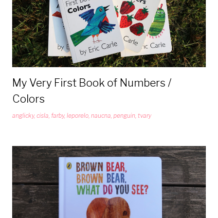
My Very First Book of Numbers /
Colors
anglicky
,
cisla
,
farby
,
leporelo
,
naucna
,
penguin
,
tvary