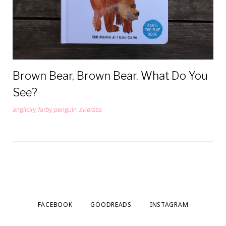
Brown Bear, Brown Bear, What Do You
See?
anglicky
,
farby
,
penguin
,
zvierata
FACEBOOK
GOODREADS
INSTAGRAM