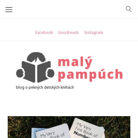
Skip
to
content
Facebook
Goodreads
Instagram
blog o pekných detských knihách
Značka:
penguin