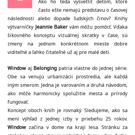
Ako ho teda vysvetliť deťom, ktoré
často ešte nemajú predstavu o časovej
následnosti alebo dopade ľudských činov? Knihy
výtvarníčky
Jeannie Baker
vám môžu pomôcť. Vďaka
šikovného konceptu vizuálnej skratky v čase, sú
zmeny na jednom konkrétnom mieste dobre
viditeľné a ľahko čitateľné už aj pre malé deti.
Window
aj
Belonging
patria vlastne do jednej série.
Obe sa venujú urbanizácii prostredia, ale každá
iným smerom. Jedna je varovaním a druhá návodom,
ako môže harmonicky spolužitie mesta a prírody
fungovať.
Koncept oboch kníh je rovnaký. Sledujeme, ako sa
mení výhľad z jednej izby v priebehu 25 rokov.
Window
začína v dome na kraji lesa. Stránku za