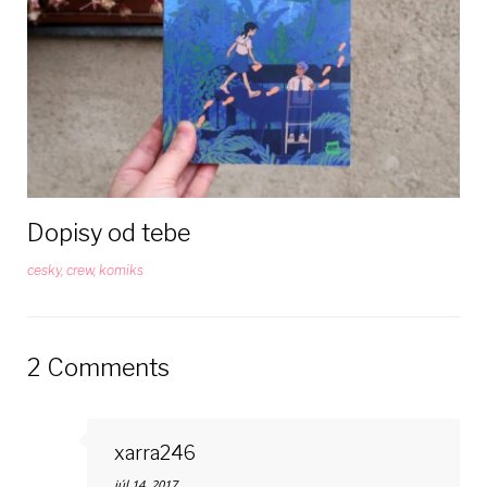
Dopisy od tebe
cesky
,
crew
,
komiks
2 Comments
xarra246
júl 14, 2017