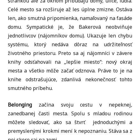
stránkou ale za oknom pribúdajú domy, ulice, ľudia.
Celé mesto sa rozširuje až les úplne zmizne. Ostáva
len, ako smutná pripomienka, namaľovaný na fasáde
domu. Sympatické je, že Bakerová neobviňuje
jednotlivcov (nájomníkov domu). Ukazuje len chybu
systému, ktorý nedáva dôraz na udržiteľnosť
životného priestoru. Preto sa aj nájomníci v závere
knihy odsťahovali na „lepšie miesto“: nový okraj
mesta a všetko môže začať odznova. Práve to je na
knihe odstrašujúce, zdanlivá nekonečnosť tohto
smutného príbehu.
Belonging
začína svoju cestu v nepeknej,
zanedbanej časti mesta. Spolu s mladou rodinou
môžete sledovať, ako sa štvrť jednoduchými a
premyslenými krokmi mení k nepoznaniu. Stáva sa z
nej skoro raj na zemi.