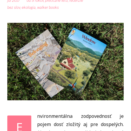
júl 2017
od 5 rokov
,
prečítané leto
,
recenzie
bez slov
,
ekologia
,
walker books
nvironmentálna zodpovednosť je
E
pojem dosť zložitý aj pre dospelých.