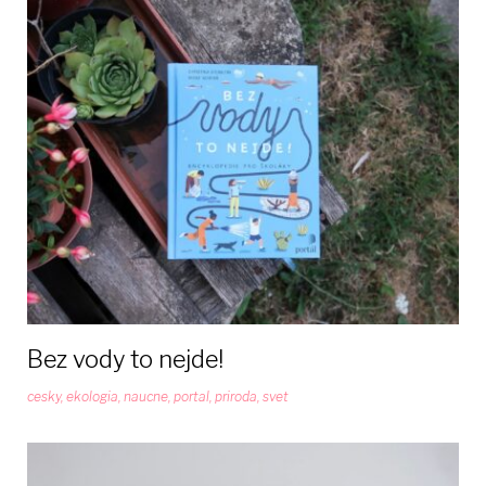
Bez vody to nejde!
cesky
,
ekologia
,
naucne
,
portal
,
priroda
,
svet