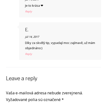
Je to krása ❤
Reply
E.
júl 14, 2017
Díky za skvělý tip, vypadají moc zajímavě, už mám
objednáno:)
Reply
Leave a reply
Vaša e-mailová adresa nebude zverejnená.
Vyžadované polia sú označené
*