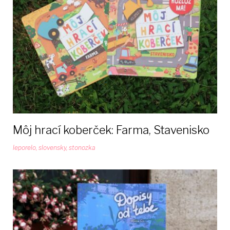
Môj hrací koberček: Farma, Stavenisko
leporelo
,
slovensky
,
stonozka