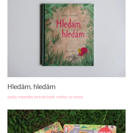
Hledám, hledám
cesky
,
meander
,
picture book
,
rodina
,
zo zivota