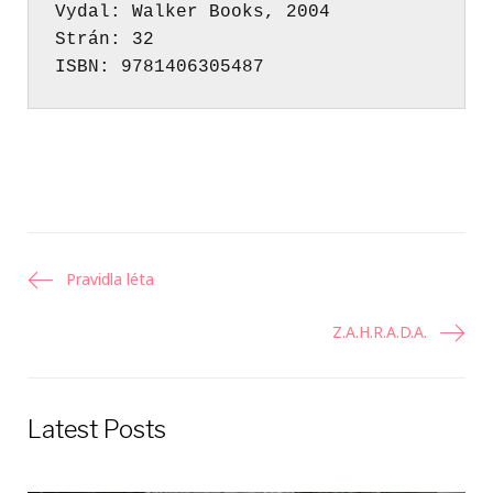
Vydal
Strán
ISBN
:
 9781406305487
Navigácia
Pravidla léta
v
Z.A.H.R.A.D.A.
článku
Latest Posts