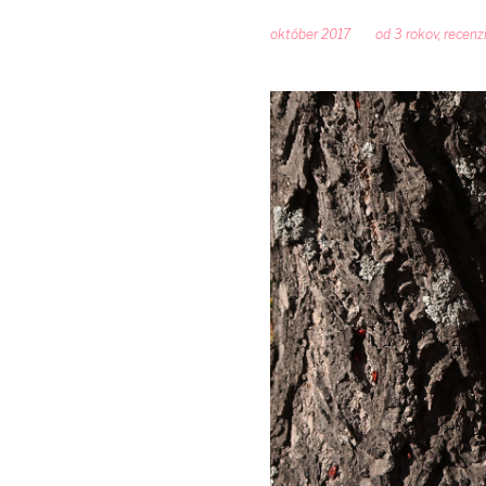
október 2017
od 3 rokov
,
recenz