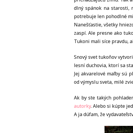
dlný spánok na starosti, 
potrebuje len pohodlné mi
Nanešťastie, všetky hniez
zaspí. Ale presne ako tuko
Tukoni mali síce pravdu, al
Snový svet tukoňov vytvori
lesní duchovia, ktorí sa s
Jej akvarelové maľby sú p
od výmyslu sveta, milé zv
Ak by ste takých pohladen
autorky
. Alebo si kúpte je
A ja dúfam, že vydavateľst