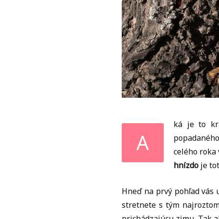
ká je to kr
A
popadaného 
celého roka
hnízdo
je to
Hneď na prvý pohľad vás u
stretnete s tým najroztom
prichádzajúcu zimu. Tak a