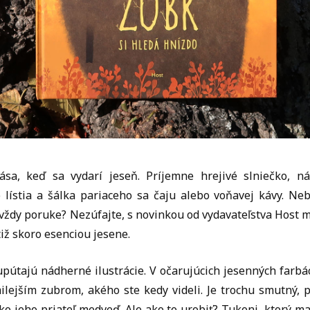
ása, keď sa vydarí jeseň. Príjemne hrejivé slniečko, n
lístia a šálka pariaceho sa čaju alebo voňavej kávy. Neb
 vždy poruke? Nezúfajte, s novinkou od vydavateľstva Host 
tiž skoro esenciou jesene.
pútajú nádherné ilustrácie. V očarujúcich jesenných farbá
ilejším zubrom, akého ste kedy videli. Je trochu smutný, p
ko jeho priateľ medveď. Ale ako to urobiť? Tukoni, ktorý ma