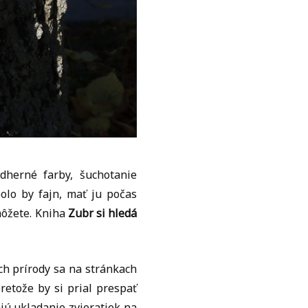
ádherné farby, šuchotanie
olo by fajn, mať ju počas
môžete. Kniha
Zubr si hledá
ch prírody sa na stránkach
retože by si prial prespať
jú ukladanie zvieratiek na