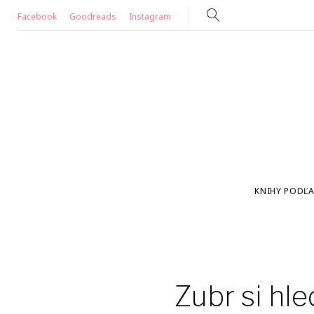
Skip
Facebook
Goodreads
Instagram
to
content
KNIHY PODĽA
Zubr si hl