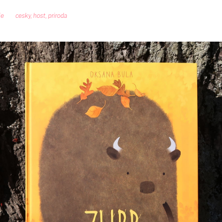
ie
cesky
,
host
,
priroda