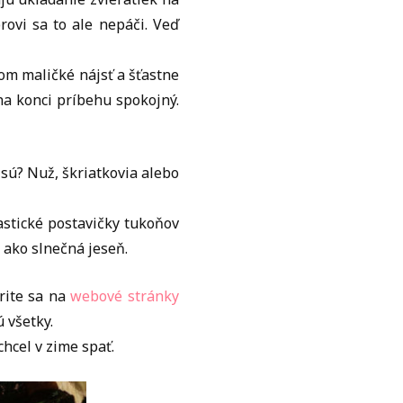
rovi sa to ale nepáči. Veď
om maličké nájsť a šťastne
 na konci príbehu spokojný.
 sú? Nuž, škriatkovia alebo
astické postavičky tukoňov
 ako slnečná jeseň.
rite sa na
webové stránky
ú všetky.
chcel v zime spať.