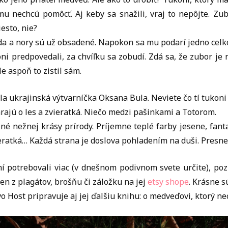
mu nechcú pomôcť. Aj keby sa snažili, vraj to nepôjte. Zub
esto, nie?
da a nory sú už obsadené. Napokon sa mu podarí jedno celk
ni predpovedali, za chvíľku sa zobudí. Zdá sa, že zubor je
e aspoň to zistil sám.
la ukrajinská výtvarníčka Oksana Bula. Neviete čo tí tukoni
tarajú o les a zvieratká. Niečo medzi pašinkami a Totorom.
lné nežnej krásy prírody. Príjemne teplé farby jesene, fant
ieratká… Každá strana je doslova pohladením na duši. Presne
í potrebovali viac (v dnešnom podivnom svete určite), poz
den z plagátov, brošňu či záložku na jej
etsy shope
. Krásne s
vo Host pripravuje aj jej ďalšiu knihu: o medveďovi, ktorý ne