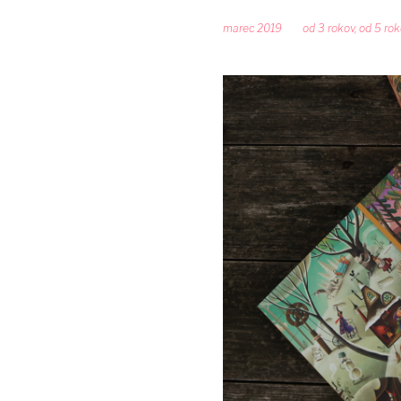
marec 2019
od 3 rokov
,
od 5 rok