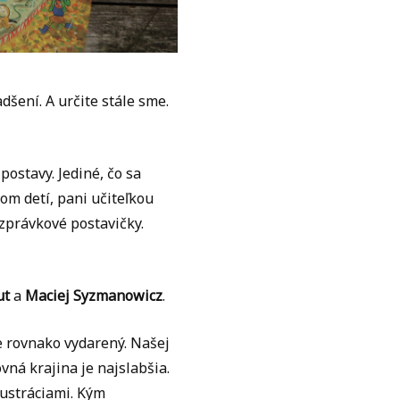
dšení. A určite stále sme.
ostavy. Jediné, čo sa
om detí, pani učiteľkou
právkové postavičky.
ut
a
Maciej Syzmanowicz
.
e rovnako vydarený. Našej
vná krajina je najslabšia.
lustráciami. Kým