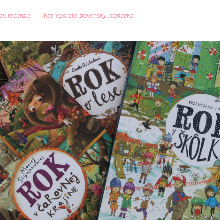
ov
,
recenzie
ikar
,
leporelo
,
slovensky
,
stonozka