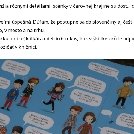
žia rôznymi detailami, scénky v čarovnej krajine sú dosť… 
veľmi úspešná. Dúfam, že postupne sa do slovenčiny aj češti
e, v meste a na trhu.
ku alebo škôlkára od 3 do 6 rokov, Rok v škôlke určite odp
ožičať v knižnici.