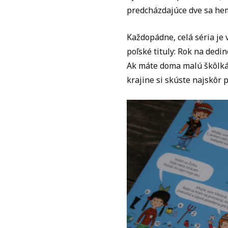
predcházdajúce dve sa hem
Každopádne, celá séria je 
poľské tituly: Rok na dedin
Ak máte doma malú škôlkár
krajine si skúste najskôr p