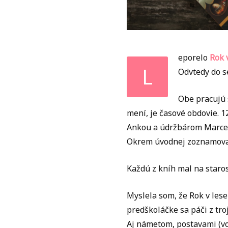
eporelo
Rok 
L
Odvtedy do s
Obe pracujú 
mení, je časové obdovie. 1
Ankou a údržbárom Marcel
Okrem úvodnej zoznamovac
Každú z kníh mal na staros
Myslela som, že Rok v lese
predškoláčke sa páči z troj
Aj námetom, postavami (vod