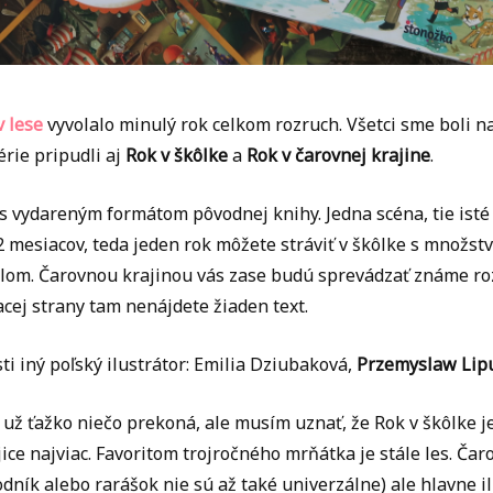
v lese
vyvolalo minulý rok celkom rozruch. Všetci sme boli na
érie pripudli aj
Rok v škôlke
a
Rok v čarovnej krajine
.
s vydareným formátom pôvodnej knihy. Jedna scéna, tie isté p
2 mesiacov, teda jeden rok môžete stráviť v škôlke s množstv
om. Čarovnou krajinou vás zase budú sprevádzať známe roz
ej strany tam nenájdete žiaden text.
ti iný poľský ilustrátor: Emilia Dziubaková,
Przemyslaw Lip
 už ťažko niečo prekoná, ale musím uznať, že Rok v škôlke j
ice najviac. Favoritom trojročného mrňátka je stále les. Čaro
ník alebo rarášok nie sú až také univerzálne) ale hlavne i