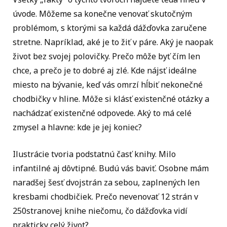
úvode. Môžeme sa konečne venovať skutočným
problémom, s ktorými sa každá dážďovka zaručene
stretne. Napríklad, aké je to žiť v páre. Aký je naopak
život bez svojej polovičky. Prečo môže byť čím len
chce, a prečo je to dobré aj zlé. Kde nájsť ideálne
miesto na bývanie, keď vás omrzí hĺbiť nekonečné
chodbičky v hline. Môže si klásť existenčné otázky a
nachádzať existenčné odpovede. Aký to má celé
zmysel a hlavne: kde je jej koniec?
Ilustrácie tvoria podstatnú časť knihy. Milo
infantilné aj dôvtipné. Budú vás baviť. Osobne mám
naradšej šesť dvojstrán za sebou, zaplnených len
kresbami chodbičiek. Prečo nevenovať 12 strán v
250stranovej knihe niečomu, čo dážďovka vidí
prakticky celý život?