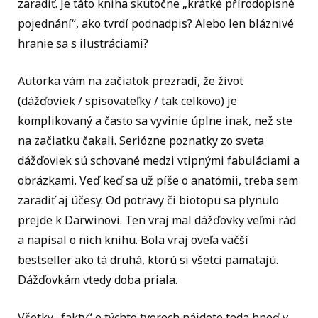
zaradiť. Je táto kniha skutočne „krátké přírodopisné
pojednání“, ako tvrdí podnadpis? Alebo len bláznivé
hranie sa s ilustráciami?
Autorka vám na začiatok prezradí, že život
(dážďoviek / spisovateľky / tak celkovo) je
komplikovaný a často sa vyvinie úplne inak, než ste
na začiatku čakali. Seriózne poznatky zo sveta
dážďoviek sú schované medzi vtipnými fabuláciami a
obrázkami. Veď keď sa už píše o anatómii, treba sem
zaradiť aj účesy. Od potravy či biotopu sa plynulo
prejde k Darwinovi. Ten vraj mal dážďovky veľmi rád
a napísal o nich knihu. Bola vraj oveľa väčší
bestseller ako tá druhá, ktorú si všetci pamätajú.
Dážďovkám vtedy doba priala.
Všetky „fakty“ o týchto tvoroch nájdete teda hneď v