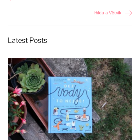
Navigácia
v
Hilda a Větvík
článku
Latest Posts