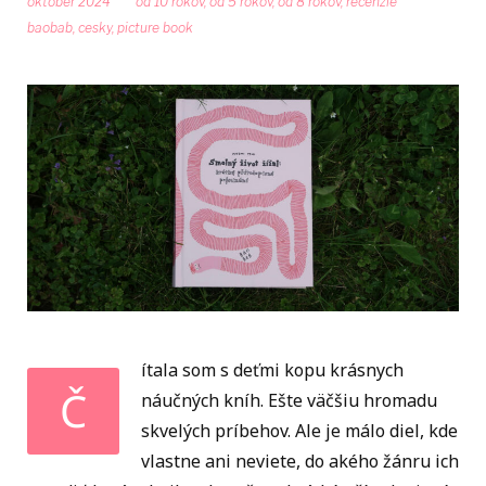
október 2024
od 10 rokov
,
od 5 rokov
,
od 8 rokov
,
recenzie
baobab
,
cesky
,
picture book
ítala som s deťmi kopu krásnych
Č
náučných kníh. Ešte väčšiu hromadu
skvelých príbehov. Ale je málo diel, kde
vlastne ani neviete, do akého žánru ich