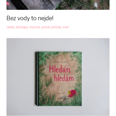
Bez vody to nejde!
cesky
,
ekologia
,
naucne
,
portal
,
priroda
,
svet