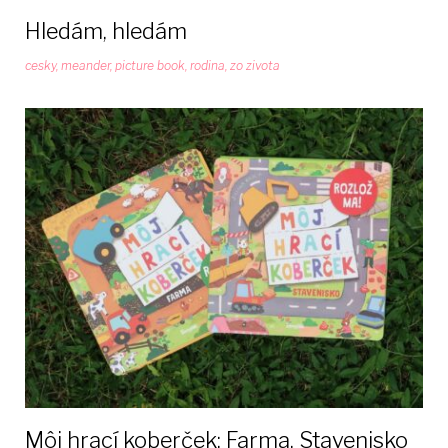
Hledám, hledám
cesky
,
meander
,
picture book
,
rodina
,
zo zivota
Môj hrací koberček: Farma, Stavenisko