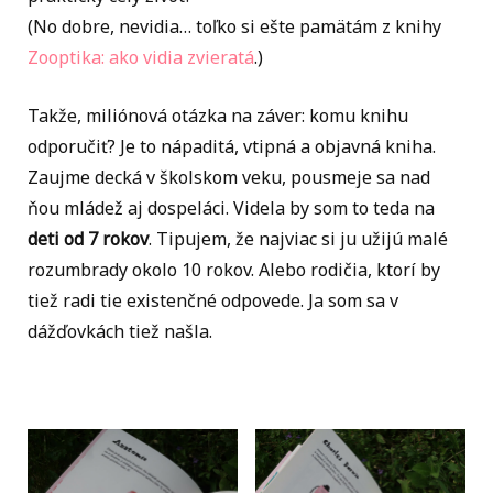
(No dobre, nevidia… toľko si ešte pamätám z knihy
Zooptika: ako vidia zvieratá
.)
Takže, miliónová otázka na záver: komu knihu
odporučiť? Je to nápaditá, vtipná a objavná kniha.
Zaujme decká v školskom veku, pousmeje sa nad
ňou mládež aj dospeláci. Videla by som to teda na
deti od 7 rokov
. Tipujem, že najviac si ju užijú malé
rozumbrady okolo 10 rokov. Alebo rodičia, ktorí by
tiež radi tie existenčné odpovede. Ja som sa v
dážďovkách tiež našla.