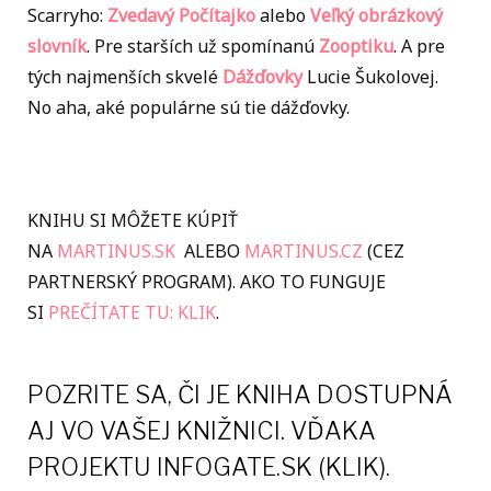
Scarryho:
Zvedavý Počítajko
alebo
Veľký obrázkový
slovník
. Pre starších už spomínanú
Zooptiku
. A pre
tých najmenších skvelé
Dážďovky
Lucie Šukolovej.
No aha, aké populárne sú tie dážďovky.
KNIHU SI MÔŽETE KÚPIŤ
NA
MARTINUS.SK
ALEBO
MARTINUS.CZ
(CEZ
PARTNERSKÝ PROGRAM). AKO TO FUNGUJE
SI
PREČÍTATE TU: KLIK
.
POZRITE SA, ČI JE KNIHA DOSTUPNÁ
AJ VO VAŠEJ KNIŽNICI.
VĎAKA
PROJEKTU INFOGATE.SK (KLIK).