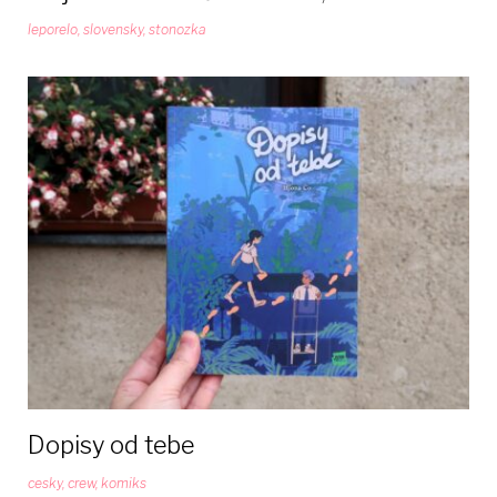
leporelo
,
slovensky
,
stonozka
Dopisy od tebe
cesky
,
crew
,
komiks