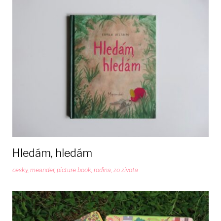
Hledám, hledám
cesky
,
meander
,
picture book
,
rodina
,
zo zivota