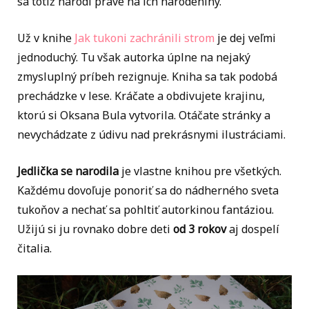
sa totiž narodí práve na ich narodeniny.
Už v knihe
Jak tukoni zachránili strom
je dej veľmi
jednoduchý. Tu však autorka úplne na nejaký
zmysluplný príbeh rezignuje. Kniha sa tak podobá
prechádzke v lese. Kráčate a obdivujete krajinu,
ktorú si Oksana Bula vytvorila. Otáčate stránky a
nevychádzate z údivu nad prekrásnymi ilustráciami.
Jedlička se narodila
je vlastne knihou pre všetkých.
Každému dovoľuje ponoriť sa do nádherného sveta
tukoňov a nechať sa pohltiť autorkinou fantáziou.
Užijú si ju rovnako dobre deti
od 3 rokov
aj dospelí
čitalia.