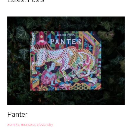
Panter
komiks
,
monokel
,
slovensky