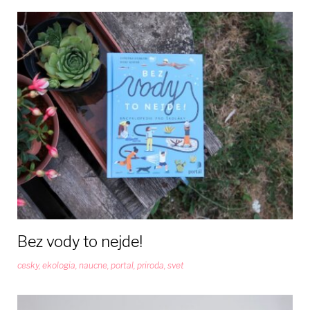
Bez vody to nejde!
cesky
,
ekologia
,
naucne
,
portal
,
priroda
,
svet