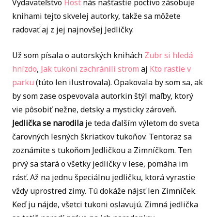
Vydavateľstvo
Host
nás našťastie poctivo zásobuje
knihami tejto skvelej autorky, takže sa môžete
radovať aj z jej najnovšej Jedličky.
Už som písala o autorských knihách
Zubr si hledá
hnízdo
,
Jak tukoni zachránili strom
aj
Kto rastie v
parku
(túto len ilustrovala). Opakovala by som sa, ak
by som zase ospevovala autorkin štýl maľby, ktorý
vie pôsobiť nežne, detsky a mysticky zároveň.
Jedlička se narodila
je teda ďalším výletom do sveta
čarovných lesných škriatkov tukoňov. Tentoraz sa
zoznámite s tukoňom Jedličkou a Zimníčkom. Ten
prvý sa stará o všetky jedličky v lese, pomáha im
rásť. Až na jednu špeciálnu jedličku, ktorá vyrastie
vždy uprostred zimy. Tú dokáže nájsť len Zimníček.
Keď ju nájde, všetci tukoni oslavujú. Zimná jedlička