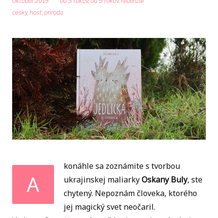
október 2019
od 3 rokov
,
od 5 rokov
,
recenzie
cesky
,
host
,
priroda
konáhle sa zoznámite s tvorbou
A
ukrajinskej maliarky
Oskany Buly
, ste
chytený. Nepoznám človeka, ktorého
jej magický svet neočaril.