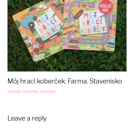
Môj hrací koberček: Farma, Stavenisko
leporelo
,
slovensky
,
stonozka
Leave a reply