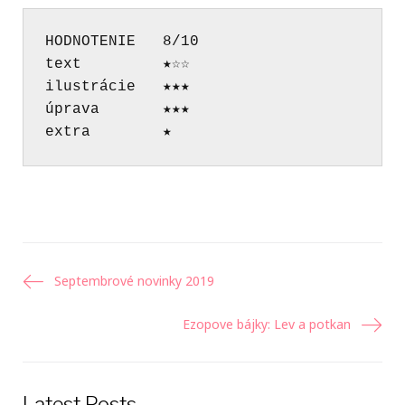
HODNOTENIE   8/10 
text         ★☆☆ 
ilustrácie   ★★★ 
úprava       ★★★ 
extra        ★
Navigácia
Septembrové novinky 2019
v
Ezopove bájky: Lev a potkan
článku
Latest Posts