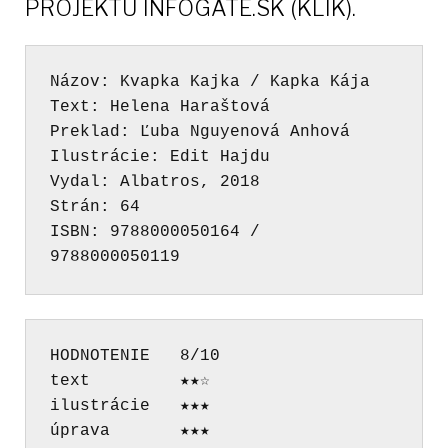
PROJEKTU INFOGATE.SK (KLIK).
Názov
Text: Helena Haraštová

Preklad: Ľuba Nguyenová Anhová

Ilustrácie: Edit Hajdu

Vydal
Strán
ISBN
:
 9788000050164 / 
9788000050119
HODNOTENIE   8/10

text         ★★☆

ilustrácie   ★★★

úprava       ★★★
