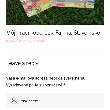
Môj hrací koberček: Farma, Stavenisko
leporelo
,
slovensky
,
stonozka
Leave a reply
Vaša e-mailová adresa nebude zverejnená.
Vyžadované polia sú označené
*