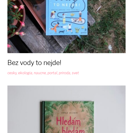
Bez vody to nejde!
cesky
,
ekologia
,
naucne
,
portal
,
priroda
,
svet