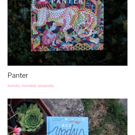
Panter
komiks
,
monokel
,
slovensky