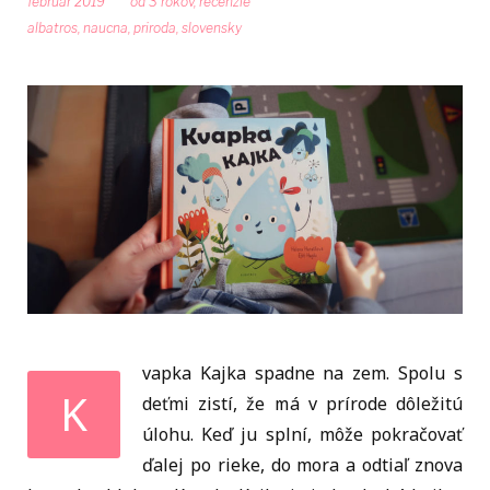
február 2019
od 3 rokov
,
recenzie
albatros
,
naucna
,
priroda
,
slovensky
vapka Kajka spadne na zem. Spolu s
K
deťmi zistí, že má v prírode dôležitú
úlohu. Keď ju splní, môže pokračovať
ďalej po rieke, do mora a odtiaľ znova