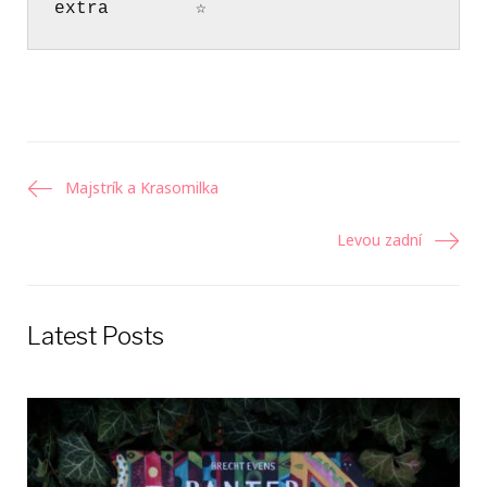
extra        ☆
Navigácia
Majstrík a Krasomilka
v
Levou zadní
článku
Latest Posts