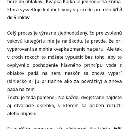
hore do oblakov. Kvapka Kajka je jednoduchá kniha,
ktorá vysvetľuje kolobeh vody v prírode pre deti
od 3
do 5 rokov
.
Celý proces je výrazne zjednodušený, čo pre zvolenú
vekovú kategóriu nie je na škodu. Je pravda, že pri
vyparovaní sa mohla kvapka zmeniť na paru. Ale tak
v troch rokoch to môžete vypustiť bez toho, aby to
ovplyvnilo pochopenie hlavného príncípu: voda z
oblakov padá na zem, neskôr sa znova vyparí
(slniečko si ju pritiahne ako za povrázky) a znova
padá na zem.
Textu je teda pomenej. Na každej dvojstrane nájdete
aj otváracie okienko, v ktorom sa príbeh rozuzlí
alebo objasní.
Najväčším bonusom sú nádherné ilustrácie
Edit