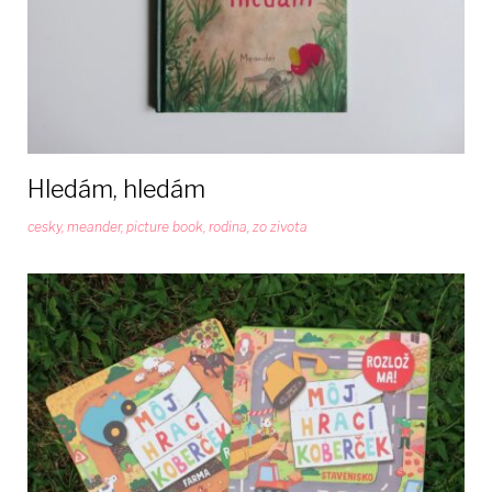
Hledám, hledám
cesky
,
meander
,
picture book
,
rodina
,
zo zivota