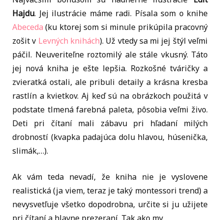
Hajdu
. Jej ilustrácie máme radi. Písala som o knihe
Abeceda
(ku ktorej som si minule prikúpila pracovný
zošit v
Levných knihách
). Už vtedy sa mi jej štýl veľmi
páčil. Neuveriteľne roztomilý ale stále vkusný. Táto
jej nová kniha je ešte lepšia. Rozkošné tváričky a
zvieratká ostali, ale pribuli detaily a krásna kresba
rastlín a kvietkov. Aj keď sú na obrázkoch použitá v
podstate tlmená farebná paleta, pôsobia veľmi živo.
Deti pri čítaní mali zábavu pri hľadaní milých
drobností (kvapka padajúca dolu hlavou, húsenička,
slimák,…).
Ak vám teda nevadí, že kniha nie je vyslovene
realistická (ja viem, teraz je taký montessori trend) a
nevysvetľuje všetko dopodrobna, určite si ju užijete
pri čítaní a hlavne prezeraní. Tak ako my.