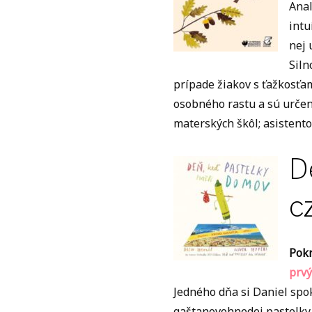
Anal
intu
nej 
Siln
prípade žiakov s ťažkosťam
osobného rastu a sú určené
materských škôl; asistent
D
c
Pokr
prvý
Jedného dňa si Daniel spo
gaštanovohnedej pastelky, 