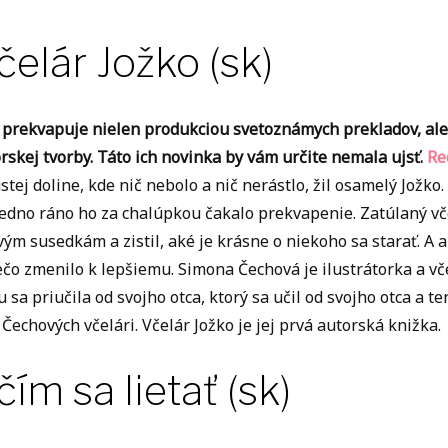
čelár Jožko (sk)
 prekvapuje nielen produkciou svetoznámych prekladov, al
rskej tvorby. Táto ich novinka by vám určite nemala ujsť.
Re
stej doline, kde nič nebolo a nič nerástlo, žil osamelý Jožk
edno ráno ho za chalúpkou čakalo prekvapenie. Zatúlaný včel
vým susedkám a zistil, aké je krásne o niekoho sa starať. A a
ečo zmenilo k lepšiemu. Simona Čechová je ilustrátorka a vče
sa priučila od svojho otca, ktorý sa učil od svojho otca a ten 
Čechových včelári. Včelár Jožko je jej prvá autorská knižka.
čím sa lietať (sk)