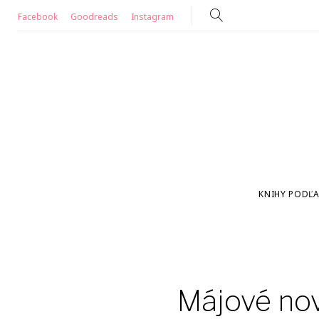
Skip
Facebook
Goodreads
Instagram
to
content
KNIHY PODĽA
Májové no