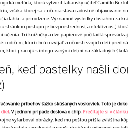
ogická metóda, ktorú vytvoril taliansky učiteľ Camillo Borto
íciu, vďaka ktorej sa z učenia stáva radostné objavovanie n
učia ľahko a prirodzene. Významné výsledky dosiahnu za krát
ou stránkou postupu je bezprostrednosť a efektívnosť, ktorá
i učenia. Tri knižočky a dve papierové počítadlá sprevádzaj
: rodičom, ktorí chcú rozvíjať zručnosti svojich detí pred n
om, ktorí pracujú s integrovanými deťmi na základných školá
eň, keď pastelky našli do
z)
ačovanie príbehov ťažko skúšaných voskoviek. Toto je dokon
 diel
. V jednom prípade doslova o chlp.
Prečítajte si v článku
kojne vyfarboval obrázky, keď mu poštou prišla zvláštna kôp
ktorá ostala zacviknutá v gauči, druhá od vydesenej pastelky