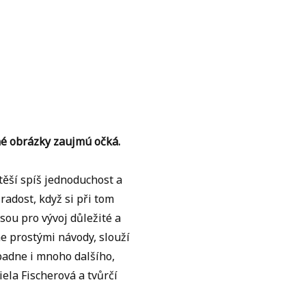
né obrázky zaujmú očká.
těší spíš jednoduchost a
radost, když si při tom
sou pro vývoj důležité a
e prostými návody, slouží
apadne i mnoho dalšího,
iela Fischerová a tvůrčí