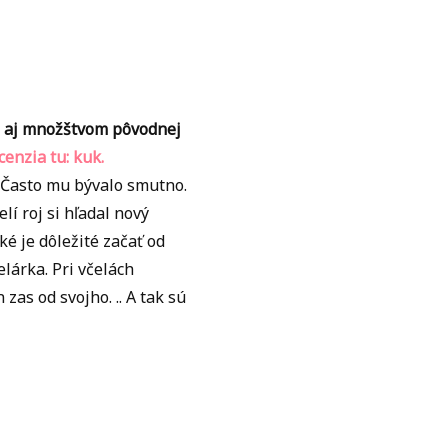
e aj množštvom pôvodnej
cenzia tu: kuk.
o. Často mu bývalo smutno.
í roj si hľadal nový
ké je dôležité začať od
lárka. Pri včelách
zas od svojho. .. A tak sú