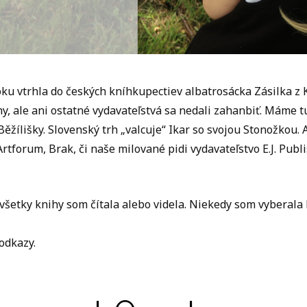
oku vtrhla do českých kníhkupectiev albatrosácka Zásilka z 
y, ale ani ostatné vydavateľstvá sa nedali zahanbiť. Máme 
ěžílišky. Slovenský trh „valcuje“ Ikar so svojou Stonožkou.
 Artforum, Brak, či naše milované pidi vydavateľstvo E.J. Pu
všetky knihy som čítala alebo videla. Niekedy som vyberala l
odkazy.