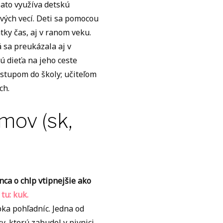
lato využíva detskú
ových vecí. Deti sa pomocou
ky čas, aj v ranom veku.
 sa preukázala aj v
ú dieťa na jeho ceste
ástupom do školy; učiteľom
ch.
mov (sk,
ca o chlp vtipnejšie ako
 tu: kuk.
ka pohľadníc. Jedna od
, ktorú zabudol v pivnici,