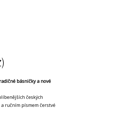
)
 Tradičné básničky a nové
líbenějších českých
mi a ručním písmem čerstvé