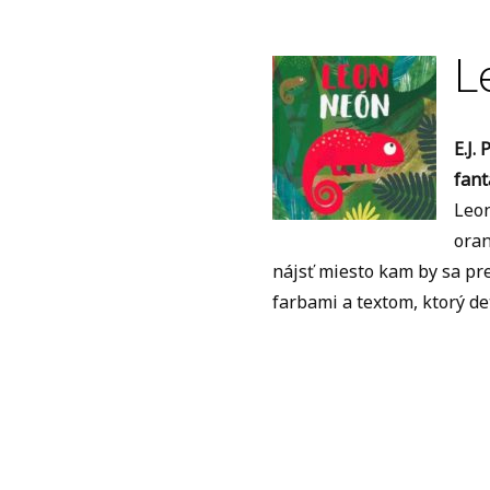
L
E.J.
fant
Leon
oran
nájsť miesto kam by sa pre
farbami a textom, ktorý de