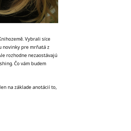
Knihozemě. Vybrali síce
tu novinky pre mrňatá z
 Ale rozhodne nezaostávajú
blishing. Čo vám budem
en na základe anotácií to,