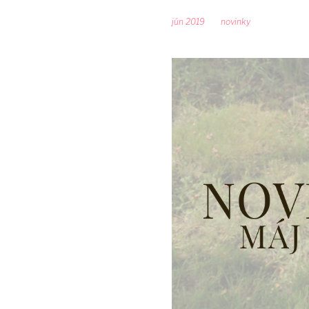
jún 2019
novinky