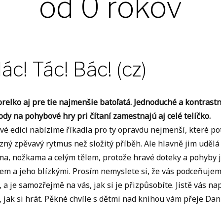
od 0 rokov
ác! Tác! Bác! (cz)
relko aj pre tie najmenšie batoľatá. Jednoduché a kontrast
dy na pohybové hry pri čítaní zamestnajú aj celé telíčko.
vé edici nabízíme říkadla pro ty opravdu nejmenší, které po
zný zpěvavý rytmus než složitý příběh. Ale hlavně jim udělá 
ma, nožkama a celým tělem, protože hravé doteky a pohyby j
tem a jeho blízkými. Prosím nemyslete si, že vás podceňujem
 a je samozřejmě na vás, jak si je přizpůsobíte. Jistě vás n
e, jak si hrát. Pěkné chvíle s dětmi nad knihou vám přeje Dan