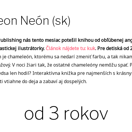
eon Neón (sk)
 Publishing nás tento mesiac potešil knihou od obľúbenej ang
astickej ilustrátorky.
Článok nájdete tu: kuk
. Pre detiská od 
 je chameleón, ktorému sa nedarí zmeniť farbu, a tak nikam
žový. V noci žiari tak, že ostatné chameleóny nemôžu spať.
dsa len hodil? Interaktívna knižka pre najmenších s krásnym
ti vtiahne do deja a zabaví aj dospelých.
od 3 rokov