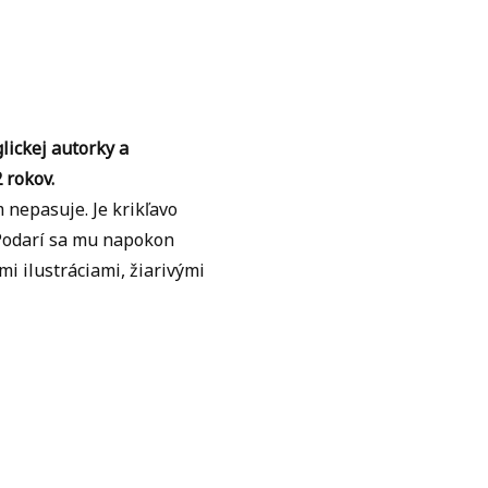
lickej autorky a
2 rokov.
 nepasuje. Je krikľavo
 Podarí sa mu napokon
i ilustráciami, žiarivými