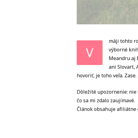
máji tohto r
V
výborné knih
Meandru aj B
ani Slovart,
hovoriť, je toho veľa. Zase.
Dôležité upozornenie: nie 
čo sa mi zdalo zaujímavé.
Článok obsahuje afiliátne 