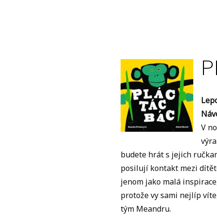
Pl
Lepo
Návo
V no
výra
budete hrát s jejich ručka
posilují kontakt mezi dítě
jenom jako malá inspirace,
protože vy sami nejlíp vít
tým Meandru.