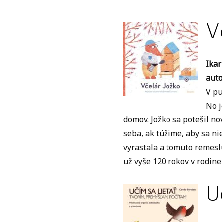
V
Ikar
auto
V pu
No j
domov. Jožko sa potešil no
seba, ak túžime, aby sa ni
vyrastala a tomuto remeslu 
už vyše 120 rokov v rodine 
U