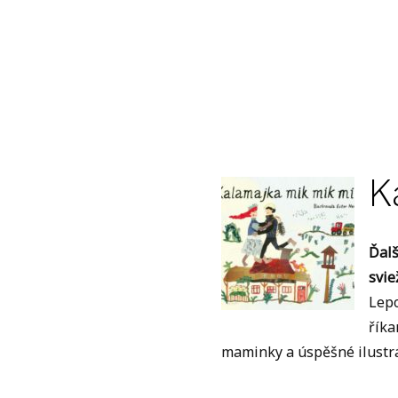
K
Ďalš
svie
Lepo
říka
maminky a úspěšné ilustr