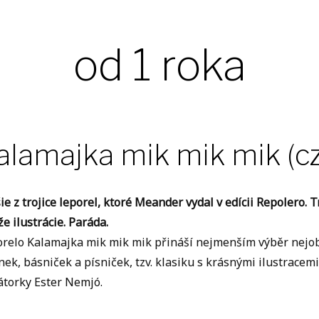
od 1 roka
alamajka mik mik mik (cz
ie z trojice leporel, ktoré Meander vydal v edícii Repolero.
že ilustrácie. Paráda.
relo Kalamajka mik mik mik přináší nejmenším výběr nejob
nek, básniček a písniček, tzv. klasiku s krásnými ilustrace
átorky Ester Nemjó.